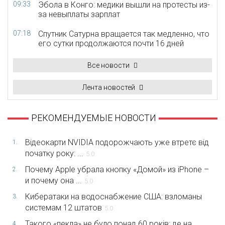
09:33
Эбола в Конго: медики вышли на протесты из-
за невыплаты зарплат
07:18
Спутник Сатурна вращается так медленно, что
его сутки продолжаются почти 16 дней
Все новости
Лента новостей
РЕКОМЕНДУЕМЫЕ НОВОСТИ
Відеокарти NVIDIA подорожчають уже втретє від
1.
початку року: ...
5.0
Почему Apple убрала кнопку «Домой» из iPhone –
2.
и почему она ...
5.0
Кибератаки на водоснабжение США: взломаны
3.
системам 12 штатов
5.0
Такого «пекла» не було понад 60 років: де на
4.