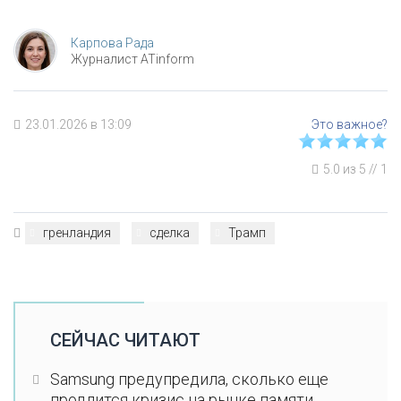
Карпова Рада
Журналист ATinform
23.01.2026 в 13:09
5.0
из
5
//
1
гренландия
сделка
Трамп
СЕЙЧАС ЧИТАЮТ
Samsung предупредила, сколько еще
продлится кризис на рынке памяти