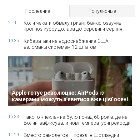
Последние
Популярные
21:11
Коли чекати обвалу гривні: банкір озвучив
прогноз курсу долара до середини серпня
19:35
Кибератаки на водоснабжение США:
взломаны системам 12 штатов
Apple готує революцію: AirPods із
камерами можуть з’явитися вже цієї осені
15:33
Такого «пекла» не було понад 60 років: де на
Волині зафіксували нові температурні рекорди
11:29
Вместо самолётов – поезд: в Шотландии