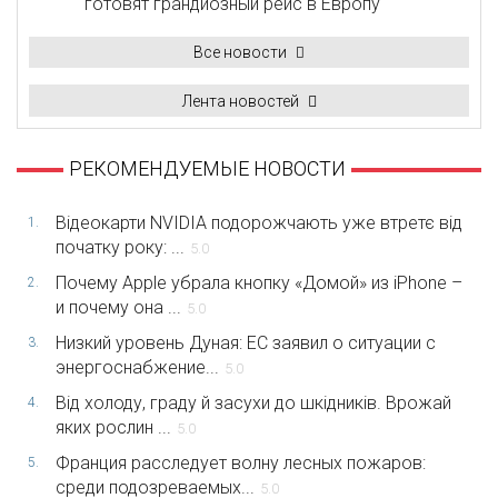
готовят грандиозный рейс в Европу
Все новости
Лента новостей
РЕКОМЕНДУЕМЫЕ НОВОСТИ
Відеокарти NVIDIA подорожчають уже втретє від
1.
початку року: ...
5.0
Почему Apple убрала кнопку «Домой» из iPhone –
2.
и почему она ...
5.0
Низкий уровень Дуная: ЕС заявил о ситуации с
3.
энергоснабжение...
5.0
Від холоду, граду й засухи до шкідників. Врожай
4.
яких рослин ...
5.0
Франция расследует волну лесных пожаров:
5.
среди подозреваемых...
5.0