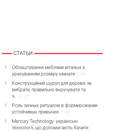
СТАТЬИ
Облаштування меблями вітальні з
урахуванням розміру кімнати
300
Конструкційний шуруп для дерева: як
вибрати, правильно вкручувати та
з...
171
Роль личных ритуалов в формировании
устойчивых привычек
235
Mercury Technology: українські
технології, що допомагають бачити