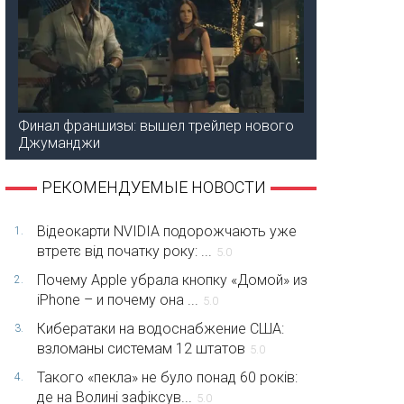
Финал франшизы: вышел трейлер нового
Джуманджи
РЕКОМЕНДУЕМЫЕ НОВОСТИ
Відеокарти NVIDIA подорожчають уже
1.
втретє від початку року: ...
5.0
Почему Apple убрала кнопку «Домой» из
2.
iPhone – и почему она ...
5.0
Кибератаки на водоснабжение США:
3.
взломаны системам 12 штатов
5.0
Такого «пекла» не було понад 60 років:
4.
де на Волині зафіксув...
5.0