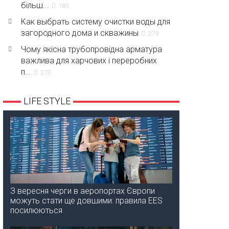
більш...
185
Как выбрать систему очистки воды для
загородного дома и скважины
279
Чому якісна трубопровідна арматура
важлива для харчових і переробних
п...
313
LIFE STYLE
З вересня черги в аеропортах Європи
можуть стати ще довшими: правила EES
посилюються