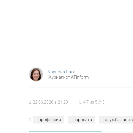
Карпова Рада
Журналист ATinform
22.06.2026 в 21:20
4.7
из
5
//
3
профессии
зарплата
служба занят