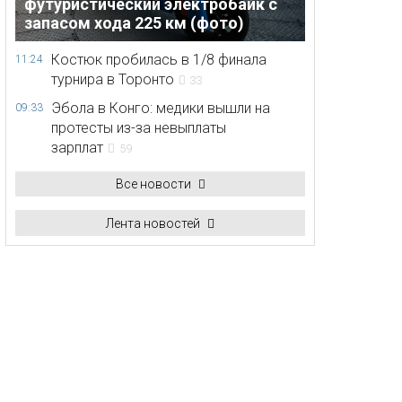
футуристический электробайк с
запасом хода 225 км (фото)
Костюк пробилась в 1/8 финала
11:24
турнира в Торонто
33
Эбола в Конго: медики вышли на
09:33
протесты из-за невыплаты
зарплат
59
Все новости
Лента новостей