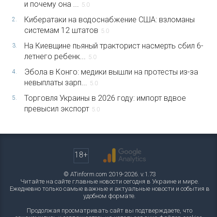
и почему она ...
5.0
Кибератаки на водоснабжение США: взломаны
2.
системам 12 штатов
5.0
На Киевщине пьяный тракторист насмерть сбил 6-
3.
летнего ребенк...
5.0
Эбола в Конго: медики вышли на протесты из-за
4.
невыплаты зарп...
5.0
Торговля Украины в 2026 году: импорт вдвое
5.
превысил экспорт
5.0
18+
© ATinform.com 2019-2026. v.1.73
Читайте на сайте главные новости сегодня в Украине и мире.
Ежедневно только самые важные и актуальные новости и события в
удобном формате.
Продолжая просматривать сайт вы подтверждаете, что