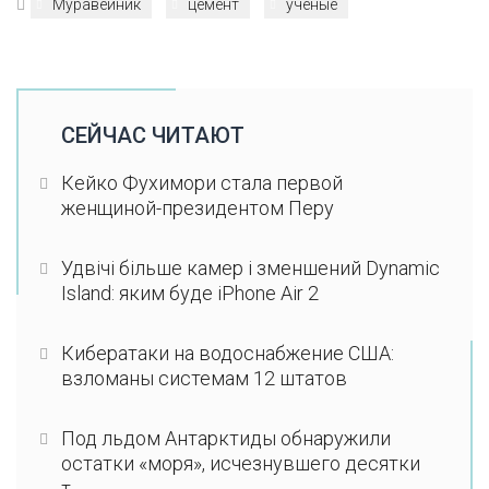
Муравейник
цемент
ученые
СЕЙЧАС ЧИТАЮТ
Кейко Фухимори стала первой
женщиной-президентом Перу
Удвічі більше камер і зменшений Dynamic
Island: яким буде iPhone Air 2
Кибератаки на водоснабжение США:
взломаны системам 12 штатов
Под льдом Антарктиды обнаружили
остатки «моря», исчезнувшего десятки
т...