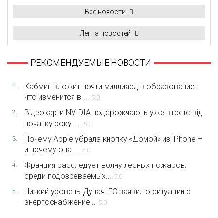
Все новости
Лента новостей
РЕКОМЕНДУЕМЫЕ НОВОСТИ
Кабмин вложит почти миллиард в образование:
1.
что изменится в ...
5.0
Відеокарти NVIDIA подорожчають уже втретє від
2.
початку року: ...
5.0
Почему Apple убрала кнопку «Домой» из iPhone –
3.
и почему она ...
5.0
Франция расследует волну лесных пожаров:
4.
среди подозреваемых...
5.0
Низкий уровень Дуная: ЕС заявил о ситуации с
5.
энергоснабжение...
5.0