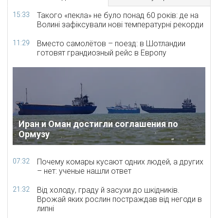
15:33
Такого «пекла» не було понад 60 років: де на
Волині зафіксували нові температурні рекорди
11:29
Вместо самолётов – поезд: в Шотландии
готовят грандиозный рейс в Европу
Иран и Оман достигли соглашения по
Ормузу
07:32
Почему комары кусают одних людей, а других
– нет: ученые нашли ответ
21:32
Від холоду, граду й засухи до шкідників.
Врожай яких рослин постраждав від негоди в
липні