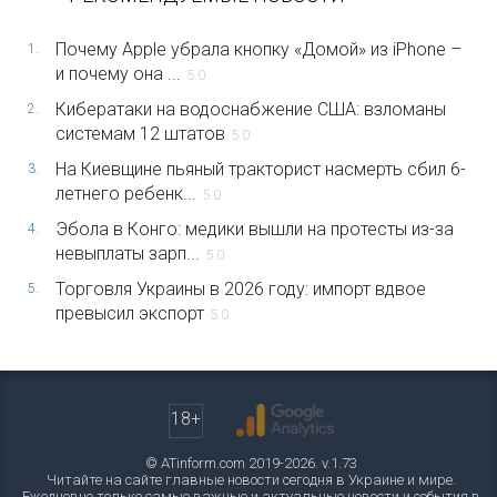
Почему Apple убрала кнопку «Домой» из iPhone –
1.
и почему она ...
5.0
Кибератаки на водоснабжение США: взломаны
2.
системам 12 штатов
5.0
На Киевщине пьяный тракторист насмерть сбил 6-
3.
летнего ребенк...
5.0
Эбола в Конго: медики вышли на протесты из-за
4.
невыплаты зарп...
5.0
Торговля Украины в 2026 году: импорт вдвое
5.
превысил экспорт
5.0
18+
© ATinform.com 2019-2026. v.1.73
Читайте на сайте главные новости сегодня в Украине и мире.
Ежедневно только самые важные и актуальные новости и события в