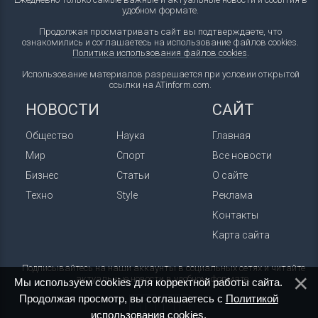
удобном формате.
Продолжая просматривать сайт вы подтверждаете, что
ознакомились и соглашаетесь на использование файлов cookies.
Политика использования файлов cookies
.
Использование материалов разрешается при условии открытой
ссылки на ATinform.com.
НОВОСТИ
САЙТ
Общество
Наука
Главная
Мир
Спорт
Все новости
Бизнес
Статьи
О сайте
Техно
Style
Реклама
Контакты
Карта сайта
Подписывайтесь на наши аккаунты в социальных сетях и читайте
актуальные новости в удобном формате.
Мы используем cookies для корректной работы сайта.
Продолжая просмотр, вы соглашаетесь с
Политикой
использования cookies
.