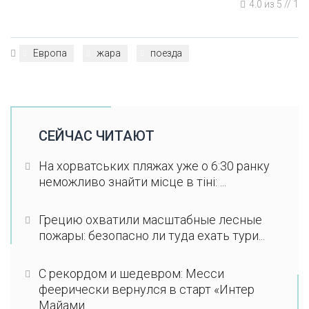
4.0
из
5
//
1
Европа
жара
поезда
СЕЙЧАС ЧИТАЮТ
На хорватських пляжах уже о 6:30 ранку
неможливо знайти місце в тіні: ...
Грецию охватили масштабные лесные
пожары: безопасно ли туда ехать тури...
С рекордом и шедевром: Месси
феерически вернулся в старт «Интер
Майами...