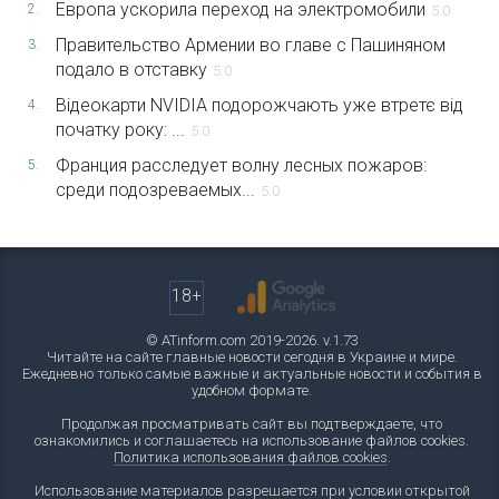
Европа ускорила переход на электромобили
2.
5.0
Правительство Армении во главе с Пашиняном
3.
подало в отставку
5.0
Відеокарти NVIDIA подорожчають уже втретє від
4.
початку року: ...
5.0
Франция расследует волну лесных пожаров:
5.
среди подозреваемых...
5.0
18+
© ATinform.com 2019-2026. v.1.73
Читайте на сайте главные новости сегодня в Украине и мире.
Ежедневно только самые важные и актуальные новости и события в
удобном формате.
Продолжая просматривать сайт вы подтверждаете, что
ознакомились и соглашаетесь на использование файлов cookies.
Политика использования файлов cookies
.
Использование материалов разрешается при условии открытой