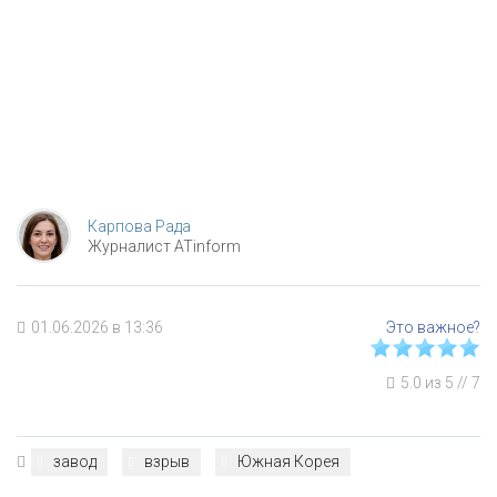
Карпова Рада
Журналист ATinform
01.06.2026 в 13:36
5.0
из
5
//
7
завод
взрыв
Южная Корея