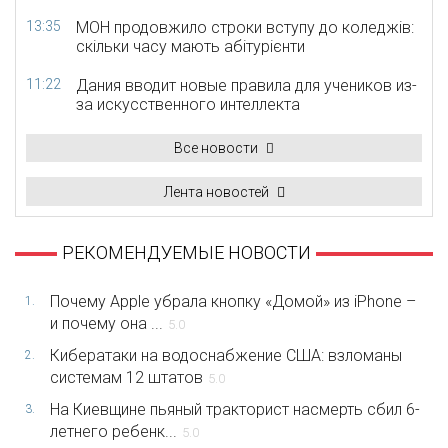
13:35
МОН продовжило строки вступу до коледжів:
скільки часу мають абітурієнти
11:22
Дания вводит новые правила для учеников из-
за искусственного интеллекта
Все новости
Лента новостей
РЕКОМЕНДУЕМЫЕ НОВОСТИ
Почему Apple убрала кнопку «Домой» из iPhone –
1.
и почему она ...
5.0
Кибератаки на водоснабжение США: взломаны
2.
системам 12 штатов
5.0
На Киевщине пьяный тракторист насмерть сбил 6-
3.
летнего ребенк...
5.0