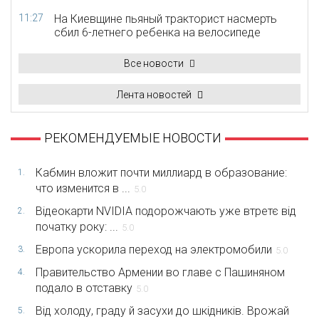
11:27
На Киевщине пьяный тракторист насмерть
сбил 6-летнего ребенка на велосипеде
Все новости
Лента новостей
РЕКОМЕНДУЕМЫЕ НОВОСТИ
Кабмин вложит почти миллиард в образование:
1.
что изменится в ...
5.0
Відеокарти NVIDIA подорожчають уже втретє від
2.
початку року: ...
5.0
Европа ускорила переход на электромобили
3.
5.0
Правительство Армении во главе с Пашиняном
4.
подало в отставку
5.0
Від холоду, граду й засухи до шкідників. Врожай
5.