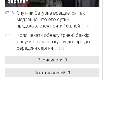
зарплат
Спутник Сатурна вращается так
07:18
медленно, что его сутки
продолжаются почти 16 дней
58
Коли чекати обвалу гривні: банкір
21:11
озвучив прогноз курсу долара до
середини серпня
123
Все новости
Лента новостей