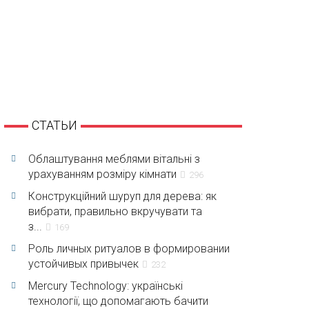
СТАТЬИ
Облаштування меблями вітальні з
урахуванням розміру кімнати
296
Конструкційний шуруп для дерева: як
вибрати, правильно вкручувати та
з...
169
Роль личных ритуалов в формировании
устойчивых привычек
232
Mercury Technology: українські
технології, що допомагають бачити