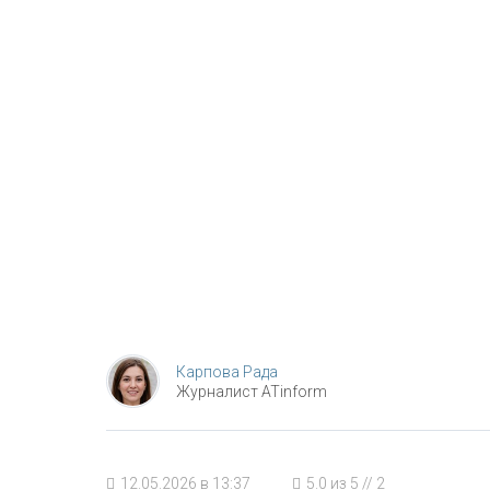
Карпова Рада
Журналист ATinform
12.05.2026 в 13:37
5.0
из
5
//
2