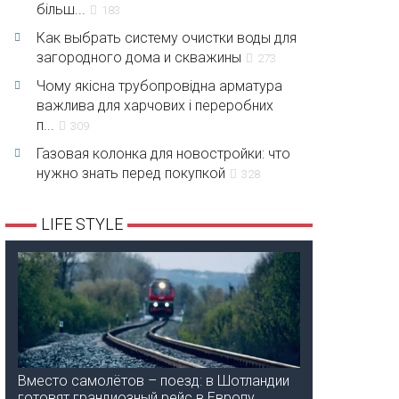
більш...
183
Как выбрать систему очистки воды для
загородного дома и скважины
273
Чому якісна трубопровідна арматура
важлива для харчових і переробних
п...
309
Газовая колонка для новостройки: что
нужно знать перед покупкой
328
LIFE STYLE
Вместо самолётов – поезд: в Шотландии
готовят грандиозный рейс в Европу