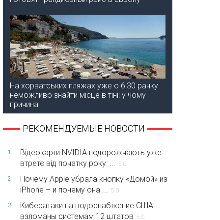
На хорватських пляжах уже о 6:30 ранку
неможливо знайти місце в тіні: у чому
причина
РЕКОМЕНДУЕМЫЕ НОВОСТИ
Відеокарти NVIDIA подорожчають уже
1.
втретє від початку року: ...
5.0
Почему Apple убрала кнопку «Домой» из
2.
iPhone – и почему она ...
5.0
Кибератаки на водоснабжение США:
3.
взломаны системам 12 штатов
5.0