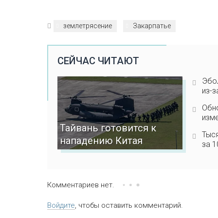
землетрясение
Закарпатье
СЕЙЧАС ЧИТАЮТ
Эбол
из-з
Обно
изме
Тайвань готовится к
Тыс
нападению Китая
за 1
Комментариев нет.
Войдите
, чтобы оставить комментарий.