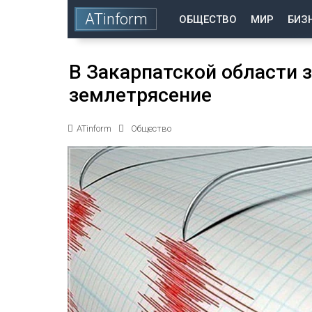
ATinform
ОБЩЕСТВО
МИР
БИЗ
В Закарпатской области 
землетрясение
ATinform
Общество