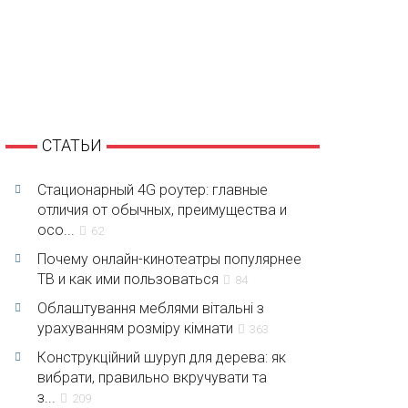
СТАТЬИ
Стационарный 4G роутер: главные
отличия от обычных, преимущества и
осо...
62
Почему онлайн-кинотеатры популярнее
ТВ и как ими пользоваться
84
Облаштування меблями вітальні з
урахуванням розміру кімнати
363
Конструкційний шуруп для дерева: як
вибрати, правильно вкручувати та
з...
209