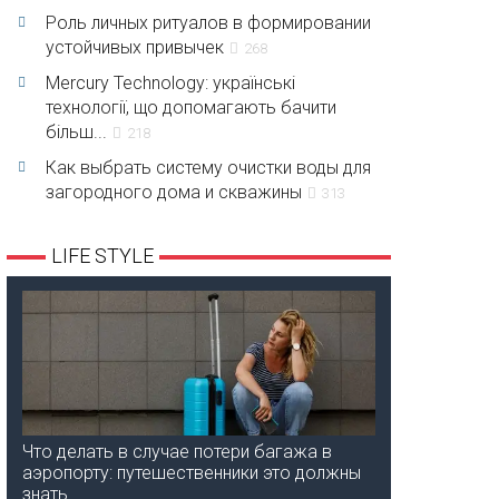
Роль личных ритуалов в формировании
устойчивых привычек
268
Mercury Technology: українські
технології, що допомагають бачити
більш...
218
Как выбрать систему очистки воды для
загородного дома и скважины
313
LIFE STYLE
Что делать в случае потери багажа в
аэропорту: путешественники это должны
знать