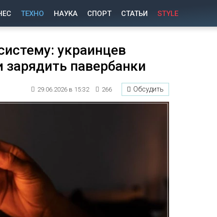
НЕС
ТЕХНО
НАУКА
СПОРТ
СТАТЬИ
STYLE
систему: украинцев
и зарядить павербанки
Обсудить
29.06.2026 в 15:32
266