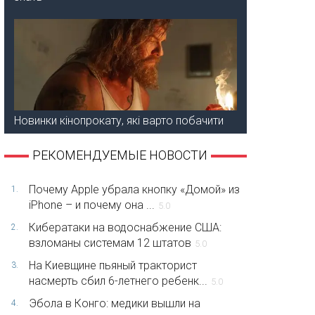
Новинки кінопрокату, які варто побачити
РЕКОМЕНДУЕМЫЕ НОВОСТИ
Почему Apple убрала кнопку «Домой» из
1.
iPhone – и почему она ...
5.0
Кибератаки на водоснабжение США:
2.
взломаны системам 12 штатов
5.0
На Киевщине пьяный тракторист
3.
насмерть сбил 6-летнего ребенк...
5.0
Эбола в Конго: медики вышли на
4.