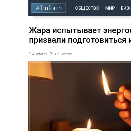
ATinform
ОБЩЕСТВО
МИР
БИЗ
Жара испытывает энерго
призвали подготовиться 
ATinform
Общество