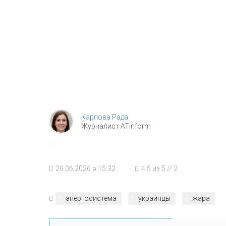
Карпова Рада
Журналист ATinform
29.06.2026 в 15:32
4.5
из
5
//
2
энергосистема
украинцы
жара