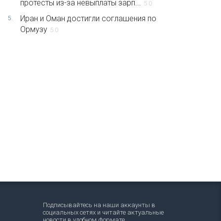
протесты из-за невыплаты зарп...
5.0
Иран и Оман достигли соглашения по
5.
Ормузу
5.0
Подписывайтесь на наши аккаунты в
социальных сетях и читайте актуальные
новости в удобном формате.