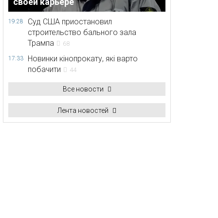
своей карьере
Суд США приостановил
19:28
строительство бального зала
Трампа
68
Новинки кінопрокату, які варто
17:33
побачити
44
Все новости
Лента новостей