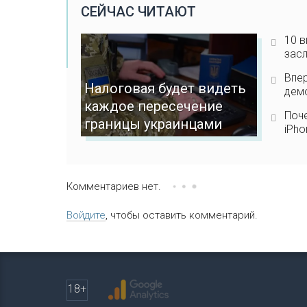
СЕЙЧАС ЧИТАЮТ
10 в
зас
Впер
Налоговая будет видеть
демо
каждое пересечение
Поче
границы украинцами
iPho
Комментариев нет.
Войдите
, чтобы оставить комментарий.
18+