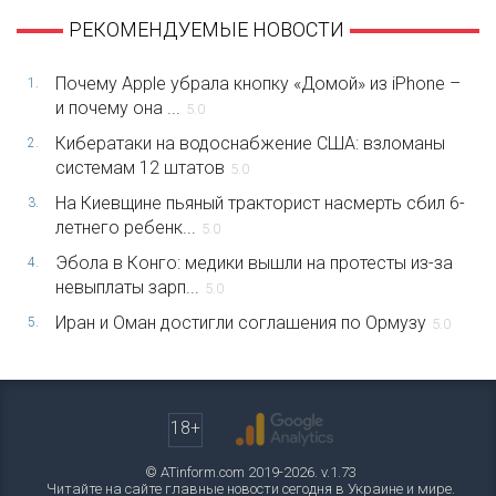
РЕКОМЕНДУЕМЫЕ НОВОСТИ
Почему Apple убрала кнопку «Домой» из iPhone –
1.
и почему она ...
5.0
Кибератаки на водоснабжение США: взломаны
2.
системам 12 штатов
5.0
На Киевщине пьяный тракторист насмерть сбил 6-
3.
летнего ребенк...
5.0
Эбола в Конго: медики вышли на протесты из-за
4.
невыплаты зарп...
5.0
Иран и Оман достигли соглашения по Ормузу
5.
5.0
18+
© ATinform.com 2019-2026. v.1.73
Читайте на сайте главные новости сегодня в Украине и мире.