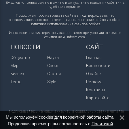
Ежедневно только самые важные и актуальные новости и события в
удобном формате.
Продолжая просматривать сайт вы подтверждаете, что
ознакомились и соглашаетесь на использование файлов cookies.
Политика использования файлов cookies
.
Использование материалов разрешается при условии открытой
ссылки на ATinform.com.
НОВОСТИ
САЙТ
Общество
Наука
Главная
Мир
Спорт
Все новости
Бизнес
Статьи
О сайте
Техно
Style
Реклама
Контакты
Карта сайта
Подписывайтесь на наши аккаунты в социальных сетях и читайте
актуальные новости в удобном формате.
Мы используем cookies для корректной работы сайта.
Продолжая просмотр, вы соглашаетесь с
Политикой