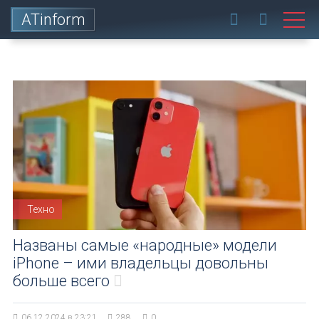
ATinform
Техно
Названы самые «народные» модели
iPhone – ими владельцы довольны
больше всего
06.12.2024 в 23:21
288
0