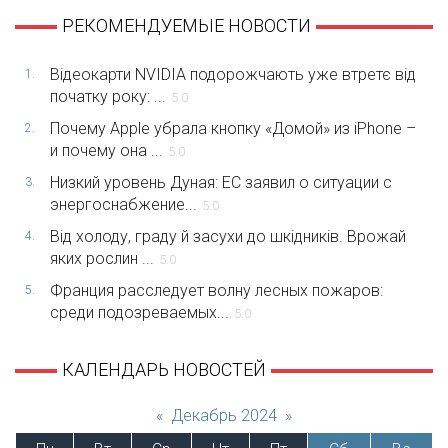
РЕКОМЕНДУЕМЫЕ НОВОСТИ
Відеокарти NVIDIA подорожчають уже втретє від
1.
початку року: ...
5.0
Почему Apple убрала кнопку «Домой» из iPhone –
2.
и почему она ...
5.0
Низкий уровень Дуная: ЕС заявил о ситуации с
3.
энергоснабжение...
5.0
Від холоду, граду й засухи до шкідників. Врожай
4.
яких рослин ...
5.0
Франция расследует волну лесных пожаров:
5.
среди подозреваемых...
5.0
КАЛЕНДАРЬ НОВОСТЕЙ
«
Декабрь 2024
»