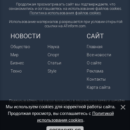
Продолжая просматривать сайт вы подтверждаете, что
ознакомились и соглашаетесь на использование файлов cookies.
Политика использования файлов cookies
.
Использование материалов разрешается при условии открытой
ссылки на ATinform.com.
НОВОСТИ
САЙТ
Общество
Наука
Главная
Мир
Спорт
Все новости
Бизнес
Статьи
О сайте
Техно
Style
Реклама
Контакты
Карта сайта
Подписывайтесь на наши аккаунты в социальных сетях и читайте
актуальные новости в удобном формате.
Мы используем cookies для корректной работы сайта.
Продолжая просмотр, вы соглашаетесь с
Политикой
использования cookies
.