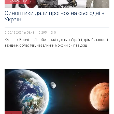
Общество
Синоптики дали прогноз на сьогодні в
Україні
06.12.2024 в 08:48
295
0
Хмарно. Вночі на Лівобережжі, вдень в Україні, крім більшості
західних областей, невеликий мокрий сніг та дощ