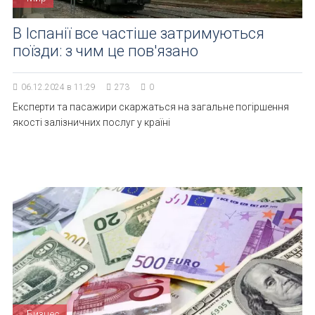
В Іспанії все частіше затримуються
поїзди: з чим це пов'язано
06.12.2024 в 11:29
273
0
Експерти та пасажири скаржаться на загальне погіршення
якості залізничних послуг у країні
Бизнес