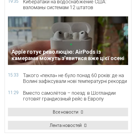
19:35
Кибератаки на водоснабжение США:
взломаны системам 12 штатов
Apple готує революцію: AirPods із
камерами можуть з’явитися вже цієї осені
15:33
Такого «пекла» не було понад 60 років: де на
Волині зафіксували нові температурні рекорди
11:29
Вместо самолётов – поезд: в Шотландии
готовят грандиозный рейс в Европу
Все новости
Лента новостей