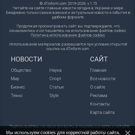
© ATinform.com 2019-2026. v.1.73
Читайте на сайте главные новости сегодня в Украине и мире.
Ежедневно только самые важные и актуальные новости и события в
удобном формате.
Продолжая просматривать сайт вы подтверждаете, что
ознакомились и соглашаетесь на использование файлов cookies.
Политика использования файлов cookies
.
Использование материалов разрешается при условии открытой
ссылки на ATinform.com.
НОВОСТИ
САЙТ
Общество
Наука
Главная
Мир
Спорт
Все новости
Бизнес
Статьи
О сайте
Техно
Style
Реклама
Контакты
Карта сайта
Подписывайтесь на наши аккаунты в социальных сетях и читайте
актуальные новости в удобном формате.
Мы используем cookies для корректной работы сайта.