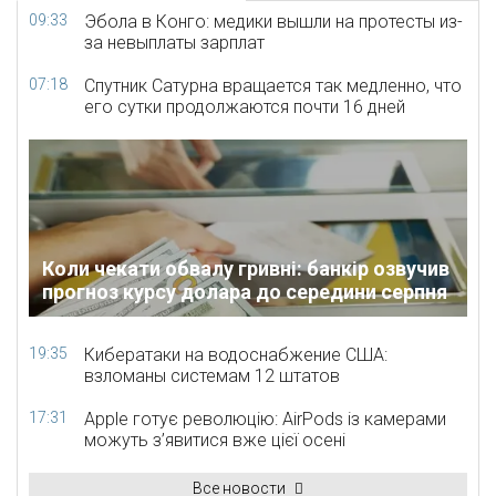
09:33
Эбола в Конго: медики вышли на протесты из-
за невыплаты зарплат
07:18
Спутник Сатурна вращается так медленно, что
его сутки продолжаются почти 16 дней
Коли чекати обвалу гривні: банкір озвучив
прогноз курсу долара до середини серпня
19:35
Кибератаки на водоснабжение США:
взломаны системам 12 штатов
17:31
Apple готує революцію: AirPods із камерами
можуть з’явитися вже цієї осені
Все новости