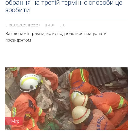
обрання на третій термін: є способи це
зробити
30.03.2025 в 22:27
404
0
За словами Трампа, йому подобається працювати
президентом
Мир