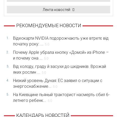
Лента новостей
РЕКОМЕНДУЕМЫЕ НОВОСТИ
Відеокарти NVIDIA подорожчають уже втретє від
1.
початку року: ...
5.0
Почему Apple убрала кнопку «Домой» из iPhone –
2.
и почему она ...
5.0
Від холоду, граду й засухи до шкідників. Врожай
3.
яких рослин ...
5.0
Низкий уровень Дуная: ЕС заявил о ситуации с
4.
энергоснабжение...
5.0
На Киевщине пьяный тракторист насмерть сбил 6-
5.
летнего ребенк...
5.0
КАЛЕНДАРЬ НОВОСТЕЙ