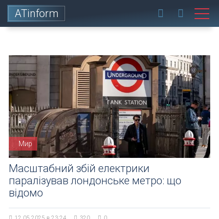
ATinform
Мир
Масштабний збій електрики
паралізував лондонське метро: що
відомо
12.05.2025 в 23:24
320
0