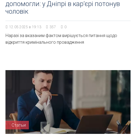
допомогли: у Дніпрі в кар’єрі потонув
чоловік
12.05.2025 в 19:13
357
0
Наразі за вказаним фактом вирішується питання щодо
відкриття кримінального провадження
Статьи