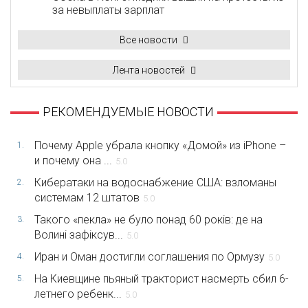
за невыплаты зарплат
Все новости
Лента новостей
РЕКОМЕНДУЕМЫЕ НОВОСТИ
Почему Apple убрала кнопку «Домой» из iPhone –
1.
и почему она ...
5.0
Кибератаки на водоснабжение США: взломаны
2.
системам 12 штатов
5.0
Такого «пекла» не було понад 60 років: де на
3.
Волині зафіксув...
5.0
Иран и Оман достигли соглашения по Ормузу
4.
5.0
На Киевщине пьяный тракторист насмерть сбил 6-
5.
летнего ребенк...
5.0