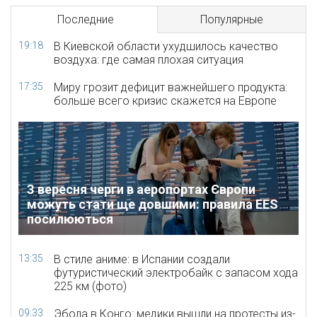
Последние
Популярные
19:18
В Киевской области ухудшилось качество
воздуха: где самая плохая ситуация
17:35
Миру грозит дефицит важнейшего продукта:
больше всего кризис скажется на Европе
З вересня черги в аеропортах Європи
можуть стати ще довшими: правила EES
посилюються
13:35
В стиле аниме: в Испании создали
футуристический электробайк с запасом хода
225 км (фото)
09:33
Эбола в Конго: медики вышли на протесты из-