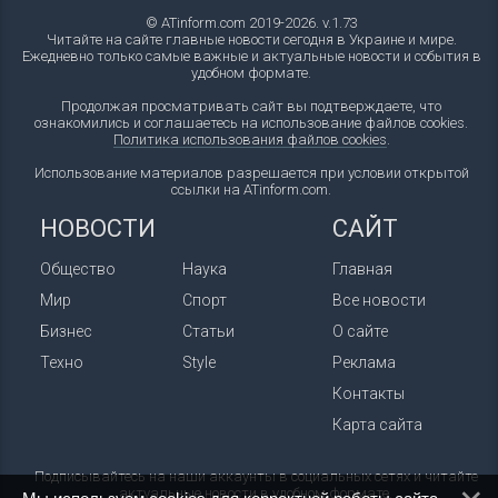
© ATinform.com 2019-2026. v.1.73
Читайте на сайте главные новости сегодня в Украине и мире.
Ежедневно только самые важные и актуальные новости и события в
удобном формате.
Продолжая просматривать сайт вы подтверждаете, что
ознакомились и соглашаетесь на использование файлов cookies.
Политика использования файлов cookies
.
Использование материалов разрешается при условии открытой
ссылки на ATinform.com.
НОВОСТИ
САЙТ
Общество
Наука
Главная
Мир
Спорт
Все новости
Бизнес
Статьи
О сайте
Техно
Style
Реклама
Контакты
Карта сайта
Подписывайтесь на наши аккаунты в социальных сетях и читайте
актуальные новости в удобном формате.