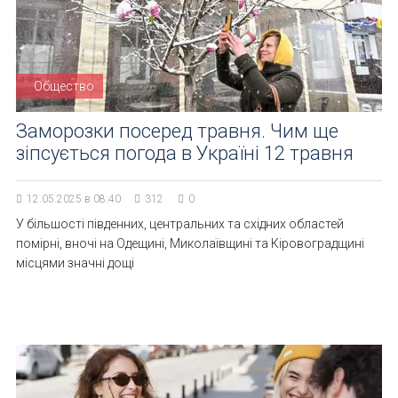
Общество
Заморозки посеред травня. Чим ще
зіпсується погода в Україні 12 травня
12.05.2025 в 08:40
312
0
У більшості південних, центральних та східних областей
помірні, вночі на Одещині, Миколаївщині та Кіровоградщині
місцями значні дощі