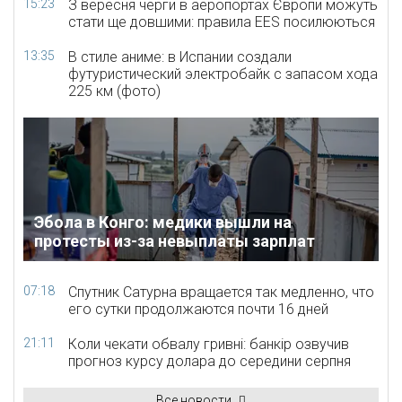
15:23
З вересня черги в аеропортах Європи можуть
стати ще довшими: правила EES посилюються
13:35
В стиле аниме: в Испании создали
футуристический электробайк с запасом хода
225 км (фото)
Эбола в Конго: медики вышли на
протесты из-за невыплаты зарплат
07:18
Спутник Сатурна вращается так медленно, что
его сутки продолжаются почти 16 дней
21:11
Коли чекати обвалу гривні: банкір озвучив
прогноз курсу долара до середини серпня
Все новости