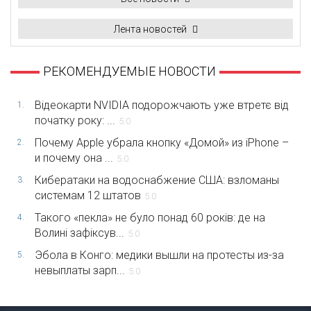
Лента новостей
РЕКОМЕНДУЕМЫЕ НОВОСТИ
Відеокарти NVIDIA подорожчають уже втретє від
1.
початку року: ...
5.0
Почему Apple убрала кнопку «Домой» из iPhone –
2.
и почему она ...
5.0
Кибератаки на водоснабжение США: взломаны
3.
системам 12 штатов
5.0
Такого «пекла» не було понад 60 років: де на
4.
Волині зафіксув...
5.0
Эбола в Конго: медики вышли на протесты из-за
5.
невыплаты зарп...
5.0