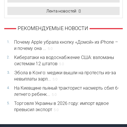
Лента новостей
РЕКОМЕНДУЕМЫЕ НОВОСТИ
Почему Apple убрала кнопку «Домой» из iPhone –
1.
и почему она ...
5.0
Кибератаки на водоснабжение США: взломаны
2.
системам 12 штатов
5.0
Эбола в Конго: медики вышли на протесты из-за
3.
невыплаты зарп...
5.0
На Киевщине пьяный тракторист насмерть сбил 6-
4.
летнего ребенк...
5.0
Торговля Украины в 2026 году: импорт вдвое
5.
превысил экспорт
5.0