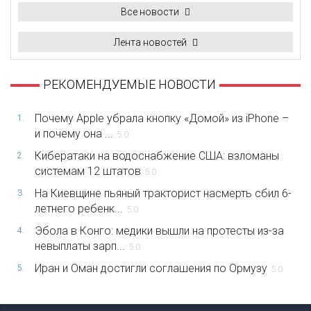
Все новости
Лента новостей
РЕКОМЕНДУЕМЫЕ НОВОСТИ
Почему Apple убрала кнопку «Домой» из iPhone –
1.
и почему она ...
5.0
Кибератаки на водоснабжение США: взломаны
2.
системам 12 штатов
5.0
На Киевщине пьяный тракторист насмерть сбил 6-
3.
летнего ребенк...
5.0
Эбола в Конго: медики вышли на протесты из-за
4.
невыплаты зарп...
5.0
Иран и Оман достигли соглашения по Ормузу
5.
5.0