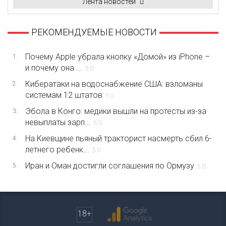
Лента новостей
РЕКОМЕНДУЕМЫЕ НОВОСТИ
Почему Apple убрала кнопку «Домой» из iPhone –
1.
и почему она ...
5.0
Кибератаки на водоснабжение США: взломаны
2.
системам 12 штатов
5.0
Эбола в Конго: медики вышли на протесты из-за
3.
невыплаты зарп...
5.0
На Киевщине пьяный тракторист насмерть сбил 6-
4.
летнего ребенк...
5.0
Иран и Оман достигли соглашения по Ормузу
5.
5.0
18+