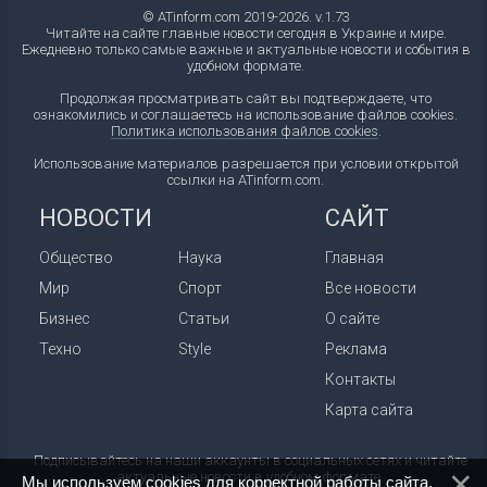
© ATinform.com 2019-2026. v.1.73
Читайте на сайте главные новости сегодня в Украине и мире.
Ежедневно только самые важные и актуальные новости и события в
удобном формате.
Продолжая просматривать сайт вы подтверждаете, что
ознакомились и соглашаетесь на использование файлов cookies.
Политика использования файлов cookies
.
Использование материалов разрешается при условии открытой
ссылки на ATinform.com.
НОВОСТИ
САЙТ
Общество
Наука
Главная
Мир
Спорт
Все новости
Бизнес
Статьи
О сайте
Техно
Style
Реклама
Контакты
Карта сайта
Подписывайтесь на наши аккаунты в социальных сетях и читайте
актуальные новости в удобном формате.
Мы используем cookies для корректной работы сайта.