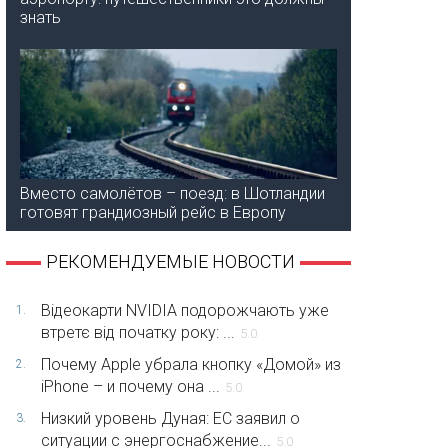
знать
Вместо самолётов – поезд: в Шотландии
готовят грандиозный рейс в Европу
РЕКОМЕНДУЕМЫЕ НОВОСТИ
Відеокарти NVIDIA подорожчають уже
1.
втретє від початку року: ...
5.0
Почему Apple убрала кнопку «Домой» из
2.
iPhone – и почему она ...
5.0
Низкий уровень Дуная: ЕС заявил о
3.
ситуации с энергоснабжение...
5.0