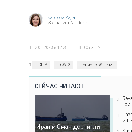
Карпова Рада
Журналист ATinform
12.01.2023 в 12:28
0.0
из
5
//
0
США
Сбой
авиасообщение
СЕЙЧАС ЧИТАЮТ
Бенз
прог
Наз
мини
Иран и Оман достигли
Sam