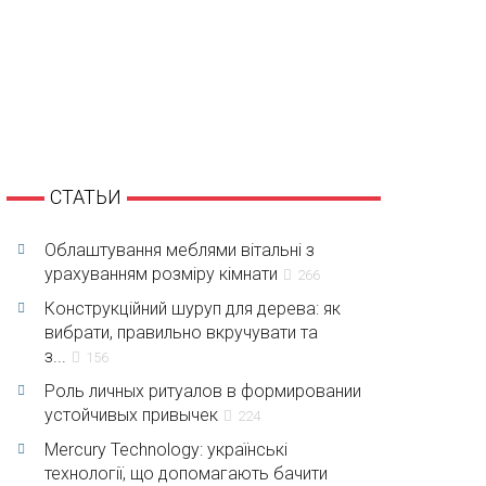
СТАТЬИ
Облаштування меблями вітальні з
урахуванням розміру кімнати
266
Конструкційний шуруп для дерева: як
вибрати, правильно вкручувати та
з...
156
Роль личных ритуалов в формировании
устойчивых привычек
224
Mercury Technology: українські
технології, що допомагають бачити