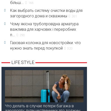
більш...
166
Как выбрать систему очистки воды для
загородного дома и скважины
261
Чому якісна трубопровідна арматура
важлива для харчових і переробних
п...
293
Газовая колонка для новостройки: что
нужно знать перед покупкой
320
LIFE STYLE
Что делать в случае потери багажа в
аэропорту: путешественники это должны