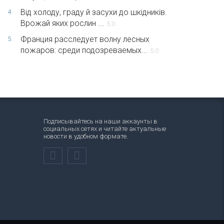
Від холоду, граду й засухи до шкідників.
4.
Врожай яких рослин ...
5.0
Франция расследует волну лесных
5.
пожаров: среди подозреваемых...
5.0
Подписывайтесь на наши аккаунты в
социальных сетях и читайте актуальные
новости в удобном формате.