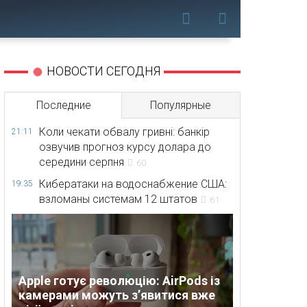
НОВОСТИ СЕГОДНЯ
Последние
Популярные
Коли чекати обвалу гривні: банкір
21:11
озвучив прогноз курсу долара до
середини серпня
60
Кибератаки на водоснабжение США:
19:35
взломаны системам 12 штатов
61
Apple готує революцію: AirPods із
камерами можуть з’явитися вже