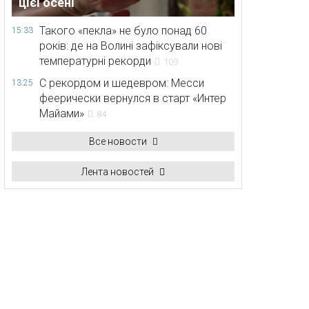
цієї осені
Такого «пекла» не було понад 60
15:33
років: де на Волині зафіксували нові
температурні рекорди
109
С рекордом и шедевром: Месси
13:25
феерически вернулся в старт «Интер
Майами»
84
Все новости
Лента новостей