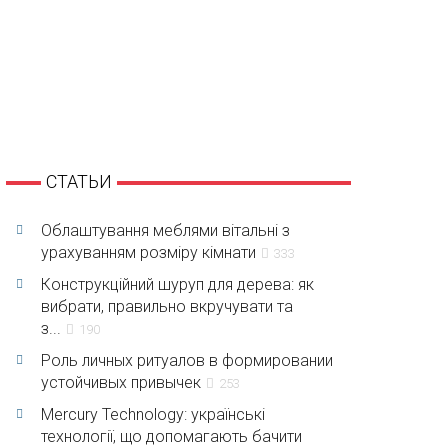
СТАТЬИ
Облаштування меблями вітальні з
урахуванням розміру кімнати
333
Конструкційний шуруп для дерева: як
вибрати, правильно вкручувати та
з...
190
Роль личных ритуалов в формировании
устойчивых привычек
253
Mercury Technology: українські
технології, що допомагають бачити