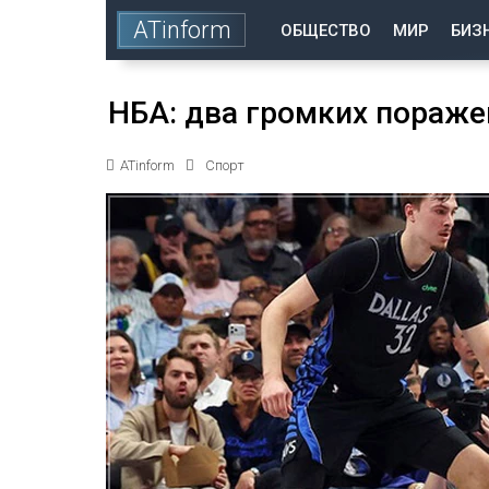
ATinform
ОБЩЕСТВО
МИР
БИЗ
НБА: два громких пораже
ATinform
Спорт