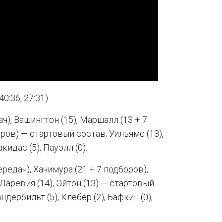
40:36, 27:31)
ч), Вашингтон (15), Маршалл (13 + 7
оров) — стартовый состав; Уильямс (13),
кидас (5), Пауэлл (0).
редач), Хачимура (21 + 7 подборов),
 Ларевия (14), Эйтон (13) — стартовый
дербильт (5), Клебер (2), Бафкин (0),