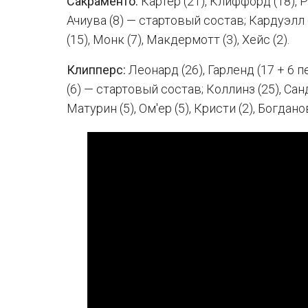
Сакраменто:
Картер (21), Клиффорд (18), Р
Ачиува (8) — стартовый состав; Кардуэлл 
(15), Монк (7), Макдермотт (3), Хейс (2).
Клипперс:
Леонард (26), Гарленд (17 + 6 пе
(6) — стартовый состав; Коллинз (25), Санд
Матурин (5), Ом'ер (5), Кристи (2), Богдано