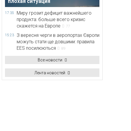
плохая ситуация
Миру грозит дефицит важнейшего
17:35
продукта: больше всего кризис
скажется на Европе
77
З вересня черги в аеропортах Європи
15:23
можуть стати ще довшими: правила
EES посилюються
89
Все новости
Лента новостей