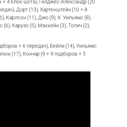
в + 4 блок-шота), Гилджес-Александр (20
едач), Дорт (13), Хартенштейн (10 + 8
 Карлсон (11), Джо (9), К. Уильямс (8),
6), Карузо (5), Маккейн (3), Топич (2),
дборов + 6 передач), Бейли (14), Уильямс
люк (17), Кончар (9 + 9 подборов + 5