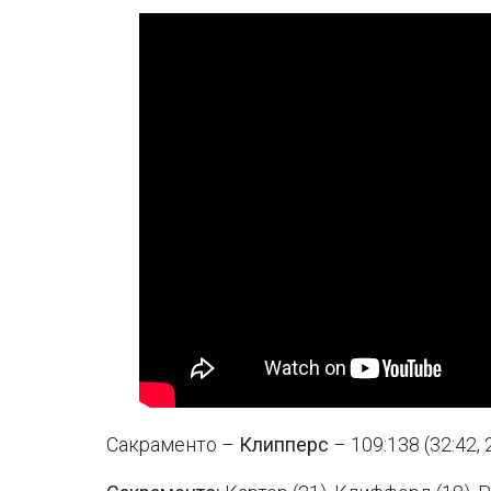
Сакраменто –
Клипперс
– 109:138 (32:42, 2