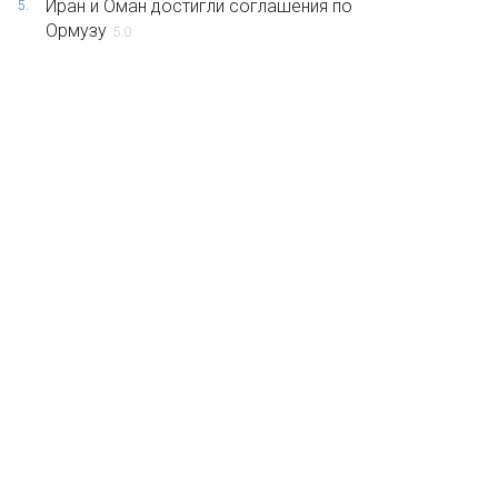
Иран и Оман достигли соглашения по
5.
Ормузу
5.0