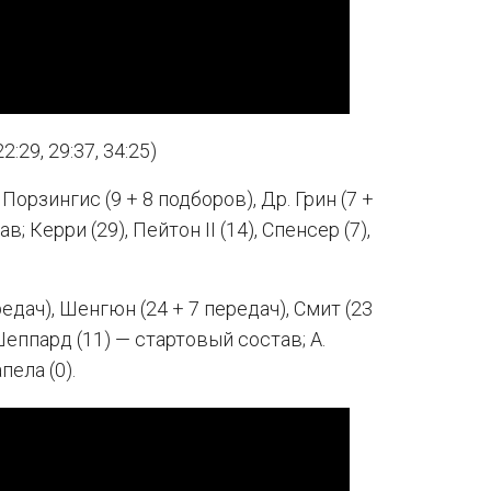
2:29, 29:37, 34:25)
 Порзингис (9 + 8 подборов), Др. Грин (7 +
; Керри (29), Пейтон II (14), Спенсер (7),
едач), Шенгюн (24 + 7 передач), Смит (23
Шеппард (11) — стартовый состав; А.
апела (0).