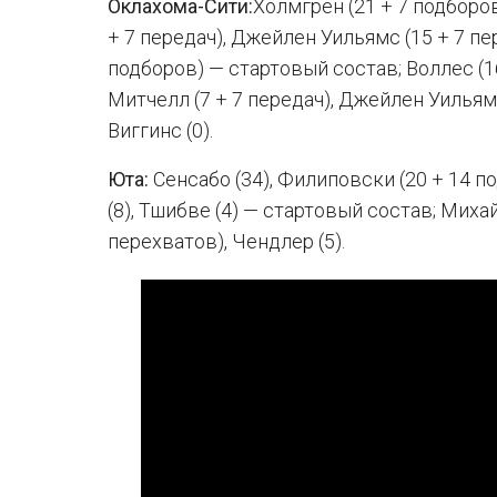
Оклахома-Сити:
Холмгрен (21 + 7 подборо
+ 7 передач), Джейлен Уильямс (15 + 7 пер
подборов) — стартовый состав; Воллес (16),
Митчелл (7 + 7 передач), Джейлен Уильямс (
Виггинс (0).
Юта:
Сенсабо (34), Филиповски (20 + 14 по
(8), Тшибве (4) — стартовый состав; Михай
перехватов), Чендлер (5).