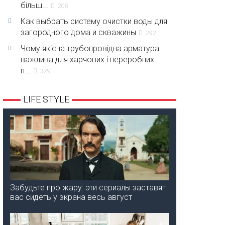
більш...
208
Как выбрать систему очистки воды для
загородного дома и скважины
292
Чому якісна трубопровідна арматура
важлива для харчових і переробних
п...
329
LIFE STYLE
Забудьте про жару: эти сериалы заставят
вас сидеть у экрана весь август