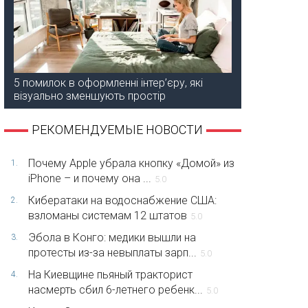
5 помилок в оформленні інтер’єру, які
візуально зменшують простір
РЕКОМЕНДУЕМЫЕ НОВОСТИ
Почему Apple убрала кнопку «Домой» из
1.
iPhone – и почему она ...
5.0
Кибератаки на водоснабжение США:
2.
взломаны системам 12 штатов
5.0
Эбола в Конго: медики вышли на
3.
протесты из-за невыплаты зарп...
5.0
На Киевщине пьяный тракторист
4.
насмерть сбил 6-летнего ребенк...
5.0