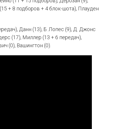
ейно (11 + 15 подборов), Дерозан (9),
(15 + 8 подборов + 4 блок-шота), Плауден
редач), Данн (13), Б. Лопес (9), Д. Джонс
ерс (17), Миллер (13 + 6 передач),
вич (0), Вашингтон (0).