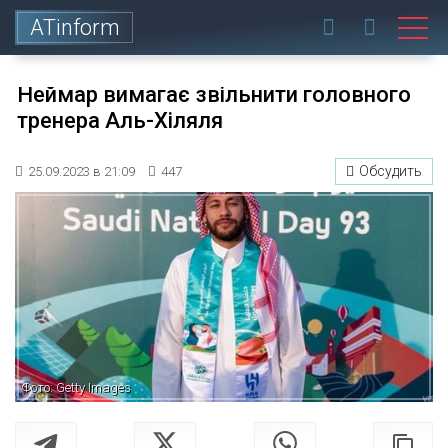
ATinform
Неймар вимагає звільнити головного
тренера Аль-Хіляля
Обсудить
25.09.2023 в 21:09
447
Фото: Getty Images