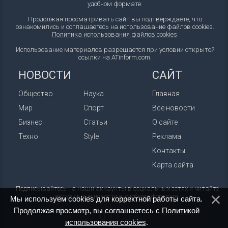
удобном формате.
Продолжая просматривать сайт вы подтверждаете, что
ознакомились и соглашаетесь на использование файлов cookies.
Политика использования файлов cookies
.
Использование материалов разрешается при условии открытой
ссылки на ATinform.com.
НОВОСТИ
САЙТ
Общество
Наука
Главная
Мир
Спорт
Все новости
Бизнес
Статьи
О сайте
Техно
Style
Реклама
Контакты
Карта сайта
Подписывайтесь на наши аккаунты в социальных сетях и читайте
актуальные новости в удобном формате.
Мы используем cookies для корректной работы сайта.
Продолжая просмотр, вы соглашаетесь с
Политикой
использования cookies
.