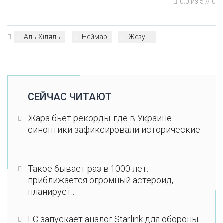
0.0
из
5
//
0
Аль-Хіляль
Неймар
Жезуш
СЕЙЧАС ЧИТАЮТ
Жара бьет рекорды: где в Украине
синоптики зафиксировали исторические
...
Такое бывает раз в 1000 лет:
приближается огромный астероид,
планирует...
ЕС запускает аналог Starlink для обороны