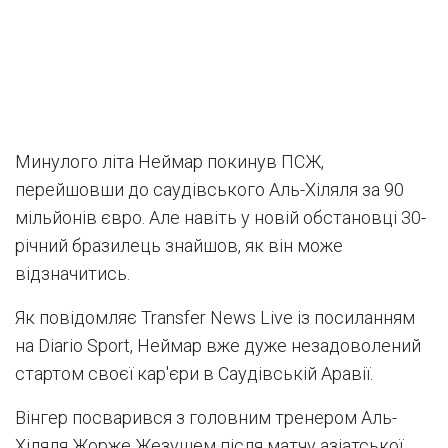
Минулого літа Неймар покинув ПСЖ,
перейшовши до саудівського Аль-Хіляля за 90
мільйонів євро. Але навіть у новій обстановці 30-
річний бразилець знайшов, як він може
відзначитись.
Як повідомляє Transfer News Live із посиланням
на Diario Sport, Неймар вже дуже незадоволений
стартом своєї кар'єри в Саудівській Аравії.
Вінгер посварився з головним тренером Аль-
Хіляля Жорже Жезушем після матчу азіатської