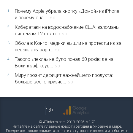
Почему Apple убрала кнопку «Домой» из iPhone –
1.
и почему она ...
5.0
Кибератаки на водоснабжение США: взломаны
2.
системам 12 штатов
5.0
Эбола в Конго: медики вышли на протесты из-за
3.
невыплаты зарп...
5.0
Такого «пекла» не було понад 60 років: де на
4.
Волині зафіксув...
5.0
Миру грозит дефицит важнейшего продукта:
5.
больше всего кризис...
5.0
18+
© ATinform.com 2019-2026. v.1.73
Читайте на сайте главные новости сегодня в Украине и мире.
Ежедневно только самые важные и актуальные новости и события в