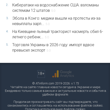
Кибератаки на водоснабжение США: взломаны
2.
системам 12 штатов
5.0
Эбола в Конго: медики вышли на протесты из-за
3.
невыплаты зарп...
5.0
На Киевщине пьяный тракторист насмерть сбил 6-
4.
летнего ребенк...
5.0
Торговля Украины в 2026 году: импорт вдвое
5.
превысил экспорт
5.0
18+
© ATinform.com 2019-2026. v.1.73
Читайте на сайте главные новости сегодня в Украине и мире.
Ежедневно только самые важные и актуальные новости и события в
удобном формате.
Продолжая просматривать сайт вы подтверждаете, что
ознакомились и соглашаетесь на использование файлов cookies.
Политика использования файлов cookies
.