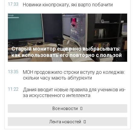
17:33
Новинки кінопрокату, які варто побачити
Старый монитор еще рано выбрасывать:
как использовать его повторно с пользой
13:35
МОН продовжило строки вступу до коледжів:
скільки часу мають абітурієнти
11:22
Дания вводит новые правила для учеников из-
за искусственного интеллекта
Все новости
Лента новостей