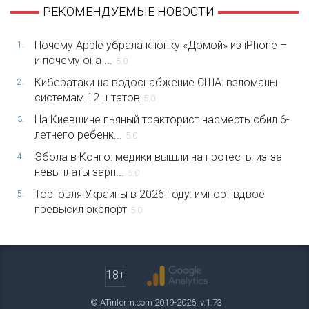
РЕКОМЕНДУЕМЫЕ НОВОСТИ
Почему Apple убрала кнопку «Домой» из iPhone –
1.
и почему она ...
5.0
Кибератаки на водоснабжение США: взломаны
2.
системам 12 штатов
5.0
На Киевщине пьяный тракторист насмерть сбил 6-
3.
летнего ребенк...
5.0
Эбола в Конго: медики вышли на протесты из-за
4.
невыплаты зарп...
5.0
Торговля Украины в 2026 году: импорт вдвое
5.
превысил экспорт
5.0
18+
© ATinform.com 2019-2026. v.1.73