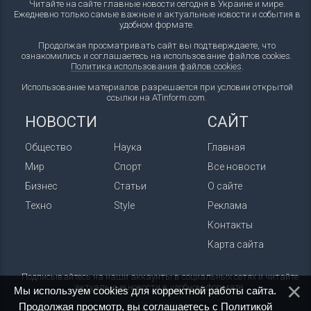
Читайте на сайте главные новости сегодня в Украине и мире.
Ежедневно только самые важные и актуальные новости и события в
удобном формате.
Продолжая просматривать сайт вы подтверждаете, что
ознакомились и соглашаетесь на использование файлов cookies.
Политика использования файлов cookies
.
Использование материалов разрешается при условии открытой
ссылки на ATinform.com.
НОВОСТИ
САЙТ
Общество
Наука
Главная
Мир
Спорт
Все новости
Бизнес
Статьи
О сайте
Техно
Style
Реклама
Контакты
Карта сайта
Подписывайтесь на наши аккаунты в социальных сетях и читайте
актуальные новости в удобном формате.
Мы используем cookies для корректной работы сайта.
Продолжая просмотр, вы соглашаетесь с
Политикой