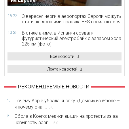
15:23
З вересня черги в аеропортах Європи можуть
стати ще довшими: правила EES посилюються
13:35
В стиле аниме: в Испании создали
футуристический электробайк с запасом хода
225 км (фото)
Все новости
Лента новостей
РЕКОМЕНДУЕМЫЕ НОВОСТИ
Почему Apple убрала кнопку «Домой» из iPhone –
1.
и почему она ...
5.0
Эбола в Конго: медики вышли на протесты из-за
2.
невыплаты зарп...
5.0