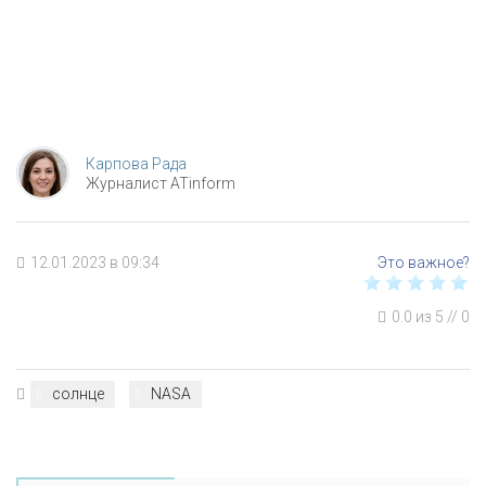
Карпова Рада
Журналист ATinform
12.01.2023 в 09:34
0.0
из
5
//
0
солнце
NASA