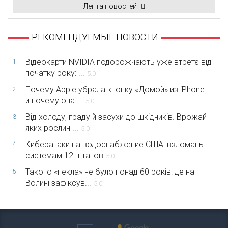
Лента новостей
РЕКОМЕНДУЕМЫЕ НОВОСТИ
Відеокарти NVIDIA подорожчають уже втретє від
1.
початку року: ...
5.0
Почему Apple убрала кнопку «Домой» из iPhone –
2.
и почему она ...
5.0
Від холоду, граду й засухи до шкідників. Врожай
3.
яких рослин ...
5.0
Кибератаки на водоснабжение США: взломаны
4.
системам 12 штатов
5.0
Такого «пекла» не було понад 60 років: де на
5.
Волині зафіксув...
5.0