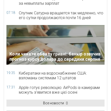
за невыплаты зарплат
07:18
Спутник Сатурна вращается так медленно, что
его сутки продолжаются почти 16 дней
Коли чекати обвалу гривні: банкір озвучив
прогноз курсу долара до середини серпня
19:35
Кибератаки на водоснабжение США:
взломаны системам 12 штатов
17:31
Apple готує революцію: AirPods із камерами
можуть з’явитися вже цієї осені
Все новости