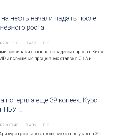
на нефть начали падать после
невного роста
022 в 11:10
459
0
ми причинами называется падения спроса в Китае
OVID и повышения процентных ставок в США и
а потеряла еще 39 копеек. Курс
т НБУ
022 в 09:40
406
0
бря курс гривны по отношению к евро упал на 39