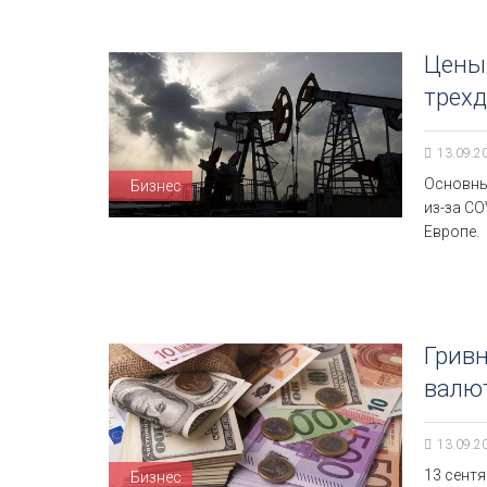
Цены 
трехд
13.09.2
Основны
Бизнес
из-за C
Европе.
Гривн
валю
13.09.2
13 сентя
Бизнес