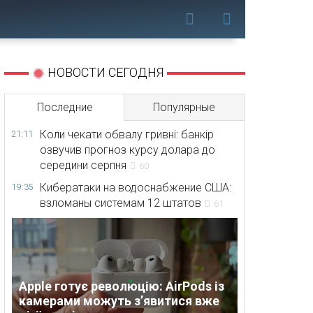
НОВОСТИ СЕГОДНЯ
Последние
Популярные
Коли чекати обвалу гривні: банкір
21:11
озвучив прогноз курсу долара до
середини серпня
60
Кибератаки на водоснабжение США:
19:35
взломаны системам 12 штатов
61
Apple готує революцію: AirPods із
камерами можуть з’явитися вже