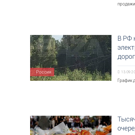
продажи
В РФ 
элект
доро
Россия
13.09.2
График 
Тысяч
очере