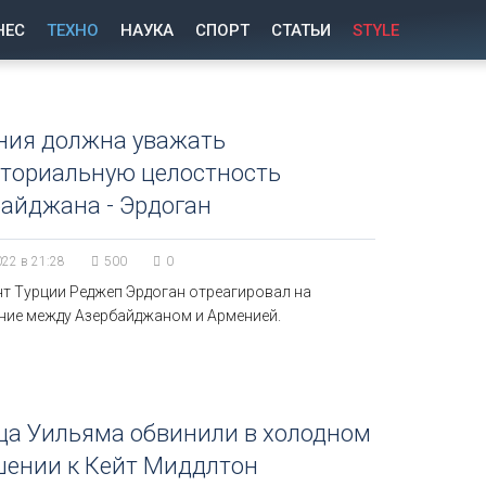
НЕС
ТЕХНО
НАУКА
СПОРТ
СТАТЬИ
STYLE
ния должна уважать
иториальную целостность
айджана - Эрдоган
022 в 21:28
500
0
нт Турции Реджеп Эрдоган отреагировал на
ние между Азербайджаном и Арменией.
ца Уильяма обвинили в холодном
шении к Кейт Миддлтон