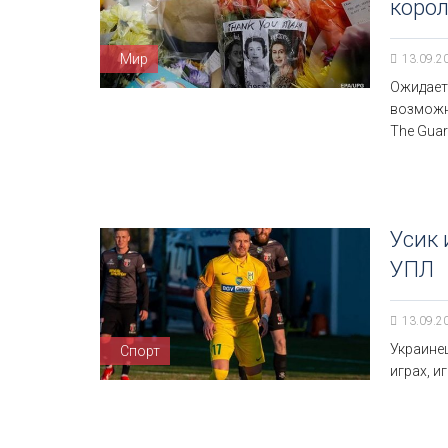
коро
Мир
13.09.2
Ожидаетс
возможно
The Guar
Усик 
УПЛ
13.09.2
Украине
Спорт
играх, и