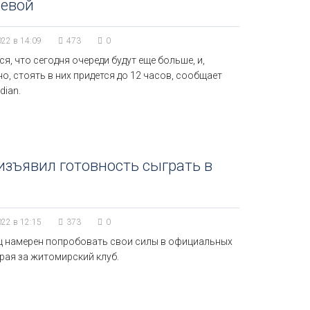
левой
022 в 14:09
473
0
я, что сегодня очереди будут еще больше, и,
, стоять в них придется до 12 часов, сообщает
dian.
изъявил готовность сыграть в
022 в 12:15
373
0
ц намерен попробовать свои силы в официальных
грая за житомирский клуб.