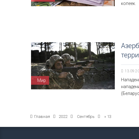
копеек.
Азер
терр
13.09.2
Нападен
Мир
нападени
(Белару
Главная
2022
Сентябрь
»
13