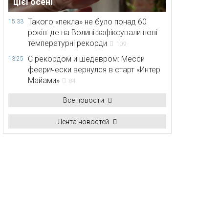
цієї осені
Такого «пекла» не було понад 60
15:33
років: де на Волині зафіксували нові
температурні рекорди
109
С рекордом и шедевром: Месси
13:25
феерически вернулся в старт «Интер
Майами»
84
Все новости
Лента новостей