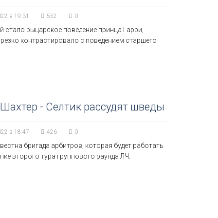
022 в 19:31
552
0
й стало рыцарское поведение принца Гарри,
 резко контрастировало с поведением старшего
Шахтер - Селтик рассудят шведы
022 в 18:47
426
0
вестна бригада арбитров, которая будет работать
нке второго тура группового раунда ЛЧ.