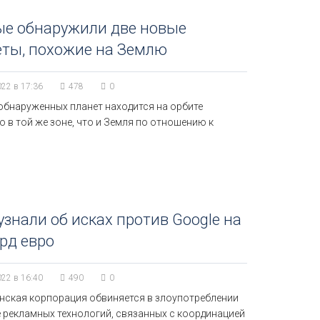
ые обнаружили две новые
еты, похожие на Землю
022 в 17:36
478
0
 обнаруженных планет находится на орбите
 в той же зоне, что и Земля по отношению к
знали об исках против Google на
рд евро
022 в 16:40
490
0
нская корпорация обвиняется в злоупотреблении
е рекламных технологий, связанных с координацией