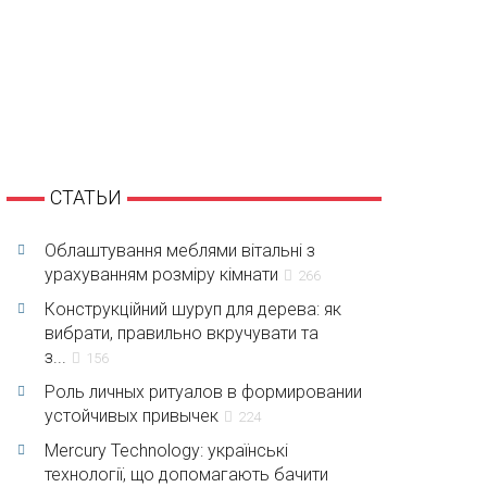
СТАТЬИ
Облаштування меблями вітальні з
урахуванням розміру кімнати
266
Конструкційний шуруп для дерева: як
вибрати, правильно вкручувати та
з...
156
Роль личных ритуалов в формировании
устойчивых привычек
224
Mercury Technology: українські
технології, що допомагають бачити