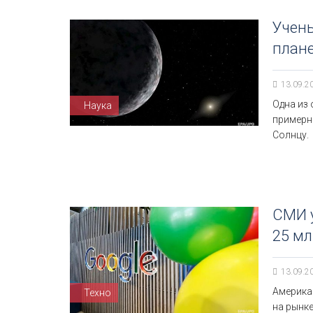
Учен
план
13.09.2
Одна из
Наука
примерно
Солнцу.
СМИ у
25 мл
13.09.2
Америка
Техно
на рынк