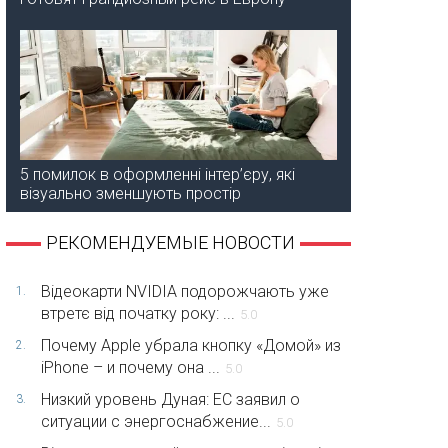
5 помилок в оформленні інтер’єру, які
візуально зменшують простір
РЕКОМЕНДУЕМЫЕ НОВОСТИ
Відеокарти NVIDIA подорожчають уже
1.
втретє від початку року: ...
5.0
Почему Apple убрала кнопку «Домой» из
2.
iPhone – и почему она ...
5.0
Низкий уровень Дуная: ЕС заявил о
3.
ситуации с энергоснабжение...
5.0