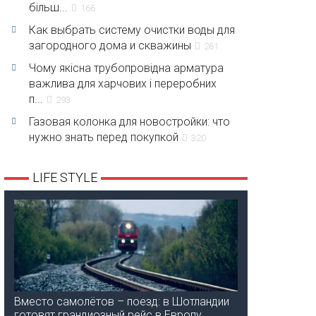
більш...
166
Как выбрать систему очистки воды для
загородного дома и скважины
261
Чому якісна трубопровідна арматура
важлива для харчових і переробних
п...
293
Газовая колонка для новостройки: что
нужно знать перед покупкой
320
LIFE STYLE
Вместо самолётов – поезд: в Шотландии
готовят грандиозный рейс в Европу