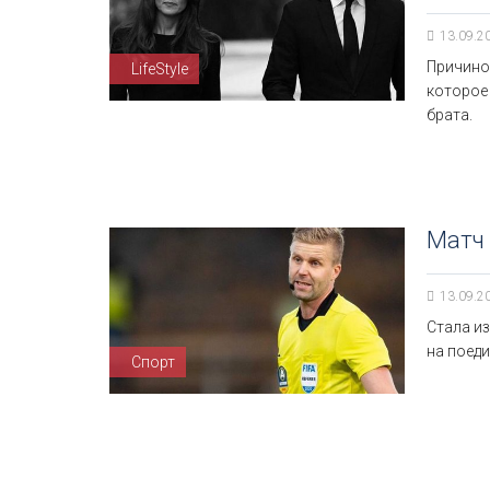
13.09.2
Причино
LifeStyle
которое
брата.
Матч 
13.09.2
Стала из
на поеди
Спорт