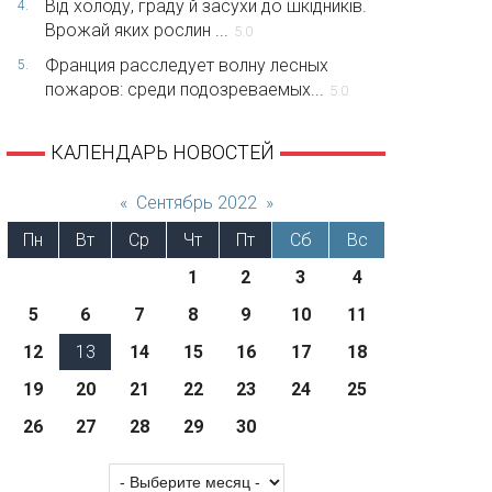
Від холоду, граду й засухи до шкідників.
4.
Врожай яких рослин ...
5.0
Франция расследует волну лесных
5.
пожаров: среди подозреваемых...
5.0
КАЛЕНДАРЬ НОВОСТЕЙ
«
Сентябрь 2022
»
Пн
Вт
Ср
Чт
Пт
Сб
Вс
1
2
3
4
5
6
7
8
9
10
11
12
13
14
15
16
17
18
19
20
21
22
23
24
25
26
27
28
29
30