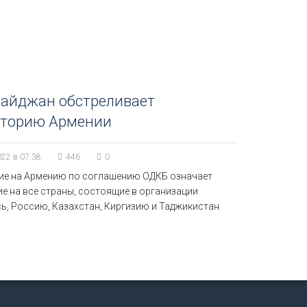
байджан обстреливает
иторию Армении
022 в 07:38
446
0
ие на Армению по соглашению ОДКБ означает
е на все страны, состоящие в организации
сь, Россию, Казахстан, Киргизию и Таджикистан