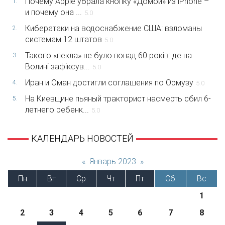
Почему Apple убрала кнопку «Домой» из iPhone –
1.
и почему она ...
5.0
Кибератаки на водоснабжение США: взломаны
2.
системам 12 штатов
5.0
Такого «пекла» не було понад 60 років: де на
3.
Волині зафіксув...
5.0
Иран и Оман достигли соглашения по Ормузу
4.
5.0
На Киевщине пьяный тракторист насмерть сбил 6-
5.
летнего ребенк...
5.0
КАЛЕНДАРЬ НОВОСТЕЙ
«
Январь 2023
»
Пн
Вт
Ср
Чт
Пт
Сб
Вс
1
2
3
4
5
6
7
8