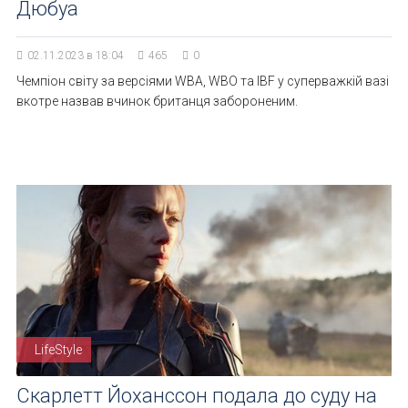
Дюбуа
02.11.2023 в 18:04
465
0
Чемпіон світу за версіями WBA, WBO та IBF у суперважкій вазі
вкотре назвав вчинок британця забороненим.
LifeStyle
Скарлетт Йоханссон подала до суду на