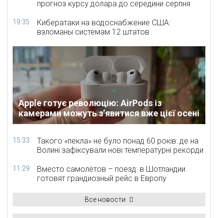
прогноз курсу долара до середини серпня
19:35
Кибератаки на водоснабжение США:
взломаны системам 12 штатов
Apple готує революцію: AirPods із
камерами можуть з’явитися вже цієї осені
15:33
Такого «пекла» не було понад 60 років: де на
Волині зафіксували нові температурні рекорди
11:29
Вместо самолётов – поезд: в Шотландии
готовят грандиозный рейс в Европу
Все новости