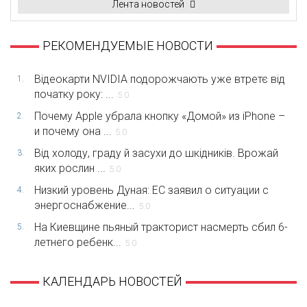
Лента новостей
РЕКОМЕНДУЕМЫЕ НОВОСТИ
Відеокарти NVIDIA подорожчають уже втретє від
1.
початку року: ...
5.0
Почему Apple убрала кнопку «Домой» из iPhone –
2.
и почему она ...
5.0
Від холоду, граду й засухи до шкідників. Врожай
3.
яких рослин ...
5.0
Низкий уровень Дуная: ЕС заявил о ситуации с
4.
энергоснабжение...
5.0
На Киевщине пьяный тракторист насмерть сбил 6-
5.
летнего ребенк...
5.0
КАЛЕНДАРЬ НОВОСТЕЙ