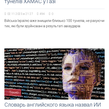
тунелів ХАМАС у Газі
02.11.2023 в 21:27
494
0
Війська Ізраїлю вже знищили близько 100 тунелів, не рахуючи
тих, які були зруйновані в результаті авіаударів.
Техно
Словарь английского языка назвал ИИ