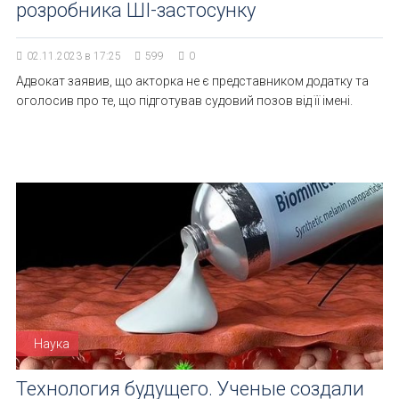
розробника ШІ-застосунку
02.11.2023 в 17:25
599
0
Адвокат заявив, що акторка не є представником додатку та
оголосив про те, що підготував судовий позов від її імені.
Наука
Технология будущего. Ученые создали