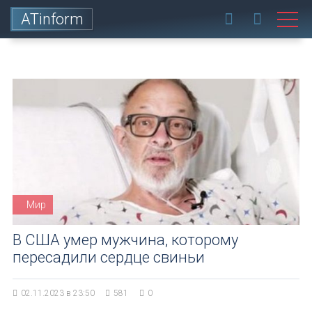
ATinform
Мир
В США умер мужчина, которому
пересадили сердце свиньи
02.11.2023 в 23:50
581
0