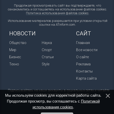
Продолжая просматривать сайт вы подтверждаете, что
ознакомились и соглашаетесь на использование файлов cookies.
Политика использования файлов cookies
.
Использование материалов разрешается при условии открытой
ссылки на ATinform.com.
НОВОСТИ
САЙТ
Общество
Наука
Главная
Мир
Спорт
Все новости
Бизнес
Статьи
О сайте
Техно
Style
Реклама
Контакты
Карта сайта
Подписывайтесь на наши аккаунты в социальных сетях и читайте
актуальные новости в удобном формате.
Мы используем cookies для корректной работы сайта.
Продолжая просмотр, вы соглашаетесь с
Политикой
использования cookies
.