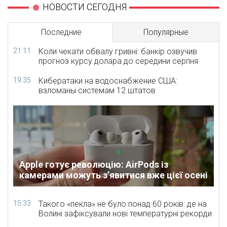
НОВОСТИ СЕГОДНЯ
Последние
Популярные
21:11
Коли чекати обвалу гривні: банкір озвучив
прогноз курсу долара до середини серпня
19:35
Кибератаки на водоснабжение США:
взломаны системам 12 штатов
Apple готує революцію: AirPods із
камерами можуть з’явитися вже цієї осені
15:33
Такого «пекла» не було понад 60 років: де на
Волині зафіксували нові температурні рекорди