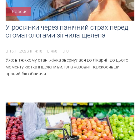
Россия
У росіянки через панічний страх перед
стоматологами зігнила щелепа
15.11.2023 в 14:18
498
0
Уже в тяжкому стані жінка звернулася до лікарні - до цього
моменту кістка її щелепи вилізла назовні, перекосивши
правий бік обличчя