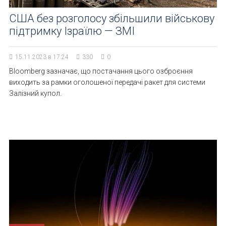
США без розголосу збільшили військову
підтримку Ізраїлю — ЗМІ
15.11.2023 в 17:24
330
0
Bloomberg зазначає, що постачання цього озброєння
виходить за рамки оголошеної передачі ракет для системи
Залізний купол.