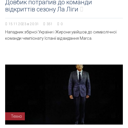
Довбик потрапив до команди
відкриттів сезону Ла Ліги
15.11.2023 в 20:31
351
0
Нападник збірної України і Жирони увійшов до символічної
команди чемпіонату Іспанії від видання Marca.
Техно