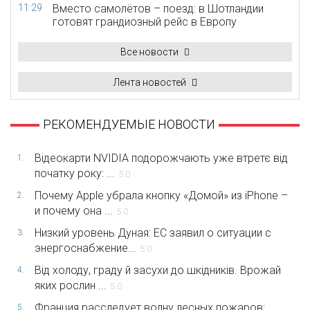
11:29
Вместо самолётов – поезд: в Шотландии
готовят грандиозный рейс в Европу
Все новости
Лента новостей
РЕКОМЕНДУЕМЫЕ НОВОСТИ
Відеокарти NVIDIA подорожчають уже втретє від
1.
початку року: ...
5.0
Почему Apple убрала кнопку «Домой» из iPhone –
2.
и почему она ...
5.0
Низкий уровень Дуная: ЕС заявил о ситуации с
3.
энергоснабжение...
5.0
Від холоду, граду й засухи до шкідників. Врожай
4.
яких рослин ...
5.0
Франция расследует волну лесных пожаров:
5.