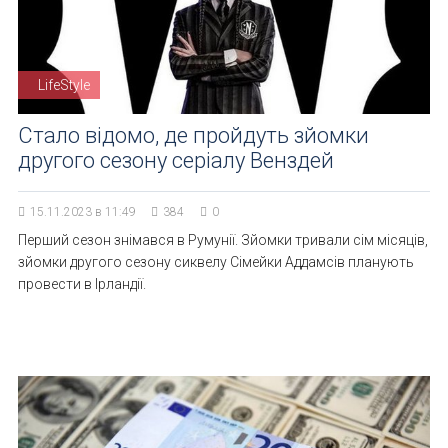
LifeStyle
Стало відомо, де пройдуть зйомки
другого сезону серіалу Венздей
15.11.2023 в 11:49
384
0
Перший сезон знімався в Румунії. Зйомки тривали сім місяців,
зйомки другого сезону сиквелу Сімейки Аддамсів планують
провести в Ірландії.