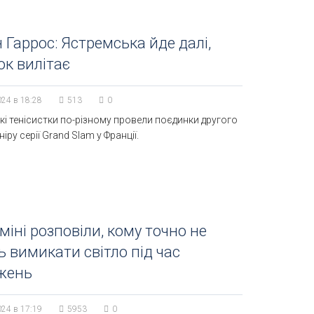
 Гаррос: Ястремська йде далі,
к вилітає
024 в 18:28
513
0
кі тенісистки по-різному провели поєдинки другого
іру серії Grand Slam у Франції.
міні розповіли, кому точно не
ь вимикати світло під час
жень
024 в 17:19
5953
0