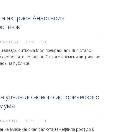
а актриса Анастасия
ротнюк
024 в 11:30
662
0
ни звезды ситкома Моя прекрасная няня стало
 около пяти лет назад. С этого времени актриса не
сь на публике.
а упала до нового исторического
мума
024 в 10:11
365
0
анке американская валюта замедлила рост до 6