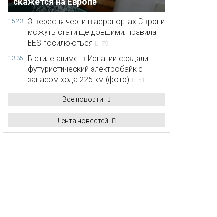
скажется на Европе
З вересня черги в аеропортах Європи
15:23
можуть стати ще довшими: правила
EES посилюються
79
В стиле аниме: в Испании создали
13:35
футуристический электробайк с
запасом хода 225 км (фото)
61
Все новости
Лента новостей