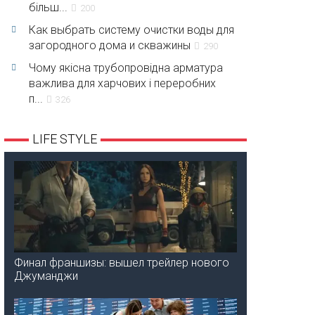
більш...
200
Как выбрать систему очистки воды для
загородного дома и скважины
290
Чому якісна трубопровідна арматура
важлива для харчових і переробних
п...
326
LIFE STYLE
Финал франшизы: вышел трейлер нового
Джуманджи