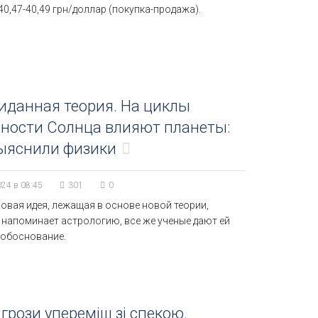
 40,47-40,49 грн/доллар (покупка-продажа).
иданная теория. На циклы
ности Солнца влияют планеты:
выяснили физики
024 в 08:45
301
0
овая идея, лежащая в основе новой теории,
 напоминает астрологию, все же ученые дают ей
 обоснование.
 грози упереміш зі спекою.