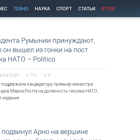
НЕС
ТЕХНО
НАУКА
СПОРТ
СТАТЬИ
STYLE
идента Румынии принуждают,
 он вышел из гонки на пост
ка НАТО – Politico
024 в 23:25
773
0
н поддержали кандидатуру премьер-министра
ндов Марка Рютте на должность генсека НАТО,
т издание
 подвинул Арно на вершине