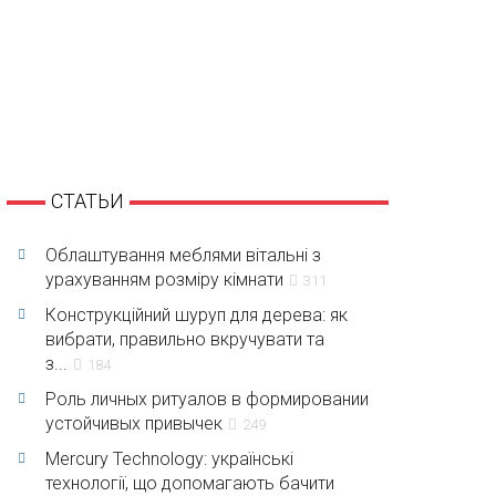
СТАТЬИ
Облаштування меблями вітальні з
урахуванням розміру кімнати
311
Конструкційний шуруп для дерева: як
вибрати, правильно вкручувати та
з...
184
Роль личных ритуалов в формировании
устойчивых привычек
249
Mercury Technology: українські
технології, що допомагають бачити