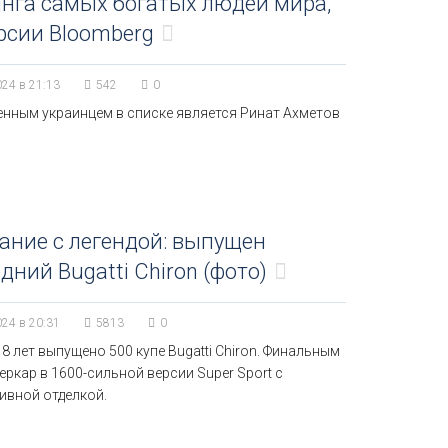
нга самых богатых людей мира,
рсии Bloomberg
024 в 21:13
542
0
енным украинцем в списке является Ринат Ахметов
ние с легендой: выпущен
дний Bugatti Chiron (фото)
024 в 20:31
5813
0
 8 лет выпущено 500 купе Bugatti Chiron. Финальным
еркар в 1600-сильной версии Super Sport с
ивной отделкой.