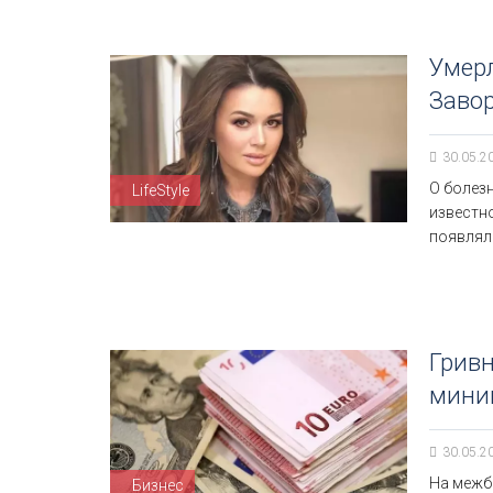
Умерл
Заво
30.05.2
О болез
LifeStyle
известно
появляла
Гривн
мини
30.05.2
На межб
Бизнес