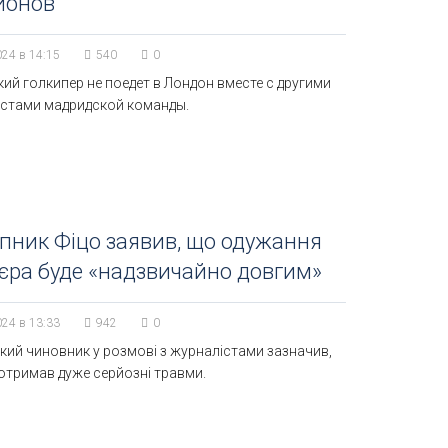
ионов
024 в 14:15
540
0
ий голкипер не поедет в Лондон вместе с другими
стами мадридской команды.
пник Фіцо заявив, що одужання
єра буде «надзвичайно довгим»
024 в 13:33
942
0
ий чиновник у розмові з журналістами зазначив,
отримав дуже серйозні травми.