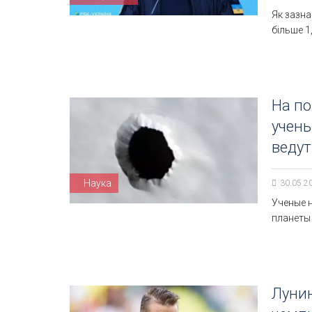
Як зазна
більше 1
На п
учены
ведут
Наука
30.05.2
Ученые 
планеты
Лунин