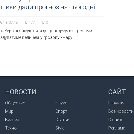
тики дали прогноз на сьогодні
024 в 07:48
477
0
 в Україні очікуються дощі, подекуди з грозами.
гадуватиме величезну грозову хмару.
НОВОСТИ
САЙТ
Общество
Наука
Главная
Мир
Спорт
Все новости
Бизнес
Статьи
О сайте
Техно
Style
Реклама