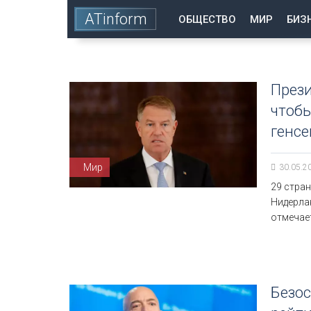
ATinform
ОБЩЕСТВО
МИР
БИЗ
През
чтобы
генсе
Мир
30.05.2
29 стра
Нидерла
отмечае
Безос