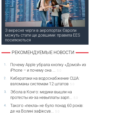
З вересня черги в аеропортах Європи
можуть стати ще довшими: правила EES
посилюються
РЕКОМЕНДУЕМЫЕ НОВОСТИ
Почему Apple убрала кнопку «Домой» из
1.
iPhone – и почему она ...
5.0
Кибератаки на водоснабжение США:
2.
взломаны системам 12 штатов
5.0
Эбола в Конго: медики вышли на
3.
протесты из-за невыплаты зарп...
5.0
Такого «пекла» не було понад 60 років:
4.
де на Волині зафіксув...
5.0