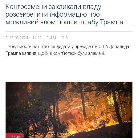
Конгресмени закликали владу
розсекретити інформацію про
можливий злом пошти штабу Трампа
12.08.2024 в 14:22
461
0
Передвиборчий штаб кандидата у президенти США Дональда
Трампа заявив, що їхні комп'ютери були зламані.
Мир