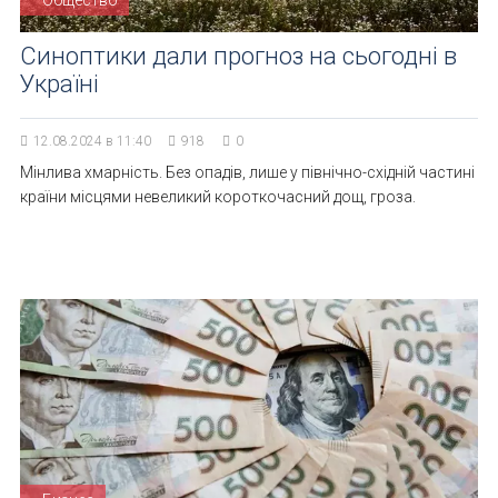
Общество
Синоптики дали прогноз на сьогодні в
Україні
12.08.2024 в 11:40
918
0
Мінлива хмарність. Без опадів, лише у північно-східній частині
країни місцями невеликий короткочасний дощ, гроза.