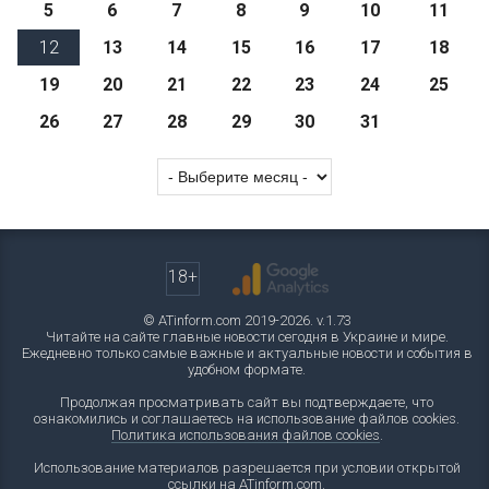
5
6
7
8
9
10
11
12
13
14
15
16
17
18
19
20
21
22
23
24
25
26
27
28
29
30
31
18+
© ATinform.com 2019-2026. v.1.73
Читайте на сайте главные новости сегодня в Украине и мире.
Ежедневно только самые важные и актуальные новости и события в
удобном формате.
Продолжая просматривать сайт вы подтверждаете, что
ознакомились и соглашаетесь на использование файлов cookies.
Политика использования файлов cookies
.
Использование материалов разрешается при условии открытой
ссылки на ATinform.com.