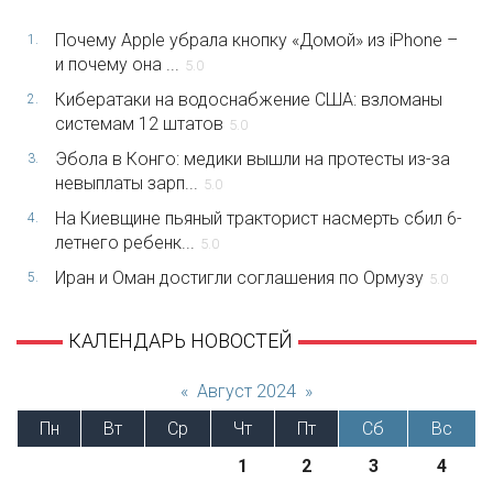
Почему Apple убрала кнопку «Домой» из iPhone –
1.
и почему она ...
5.0
Кибератаки на водоснабжение США: взломаны
2.
системам 12 штатов
5.0
Эбола в Конго: медики вышли на протесты из-за
3.
невыплаты зарп...
5.0
На Киевщине пьяный тракторист насмерть сбил 6-
4.
летнего ребенк...
5.0
Иран и Оман достигли соглашения по Ормузу
5.
5.0
КАЛЕНДАРЬ НОВОСТЕЙ
«
Август 2024
»
Пн
Вт
Ср
Чт
Пт
Сб
Вс
1
2
3
4