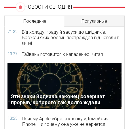
НОВОСТИ СЕГОДНЯ
Последние
Популярные
21:32
Від холоду, граду й засухи до шкідників.
Врожай яких рослин постраждав від негоди в
липні
19:27
Тайвань готовится к нападению Китая
Эти знаки Зодиака наконец совершат
прорыв, которого так долго ждали
13:23
Почему Apple убрала кнопку «Домой» из
iPhone – и почему она уже не вернется