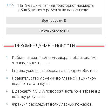
11:27
На Киевщине пьяный тракторист насмерть
сбил 6-летнего ребенка на велосипеде
Все новости
Лента новостей
РЕКОМЕНДУЕМЫЕ НОВОСТИ
Кабмин вложит почти миллиард в образование:
1.
что изменится в ...
5.0
Европа ускорила переход на электромобили
2.
5.0
Правительство Армении во главе с Пашиняном
3.
подало в отставку
5.0
Відеокарти NVIDIA подорожчають уже втретє від
4.
початку року: ...
5.0
Франция расследует волну лесных пожаров:
5.