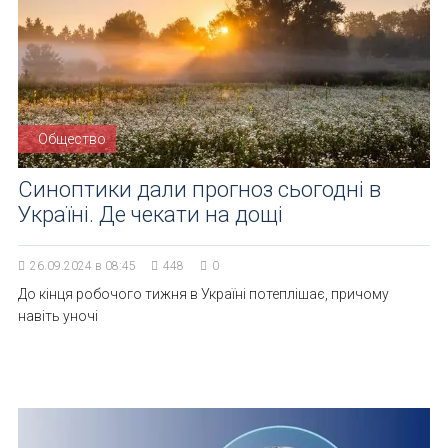
Общество
Синоптики дали прогноз сьогодні в
Україні. Де чекати на дощі
26.09.2024 в 08:45
448
0
До кінця робочого тижня в Україні потеплішає, причому
навіть уночі