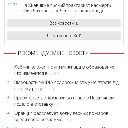
11:27
На Киевщине пьяный тракторист насмерть
сбил 6-летнего ребенка на велосипеде
Все новости
Лента новостей
РЕКОМЕНДУЕМЫЕ НОВОСТИ
Кабмин вложит почти миллиард в образование:
1.
что изменится в ...
5.0
Відеокарти NVIDIA подорожчають уже втретє від
2.
початку року: ...
5.0
Правительство Армении во главе с Пашиняном
3.
подало в отставку
5.0
Франция расследует волну лесных пожаров:
4.
среди подозреваемых...
5.0