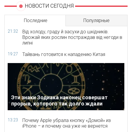
НОВОСТИ СЕГОДНЯ
Последние
Популярные
21:32
Від холоду, граду й засухи до шкідників.
Врожай яких рослин постраждав від негоди в
липні
19:27
Тайвань готовится к нападению Китая
Эти знаки Зодиака наконец совершат
прорыв, которого так долго ждали
13:23
Почему Apple убрала кнопку «Домой» из
iPhone – и почему она уже не вернется