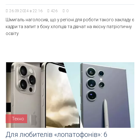
26.09.2024 в 22:16
426
0
Шмигаль наголосив, що у регіоні для роботи такого закладу є
кадри та запит з боку хлопців та дівчат на якісну патріотичну
освіту
Техно
Для любителів «лопатофонів»: 6