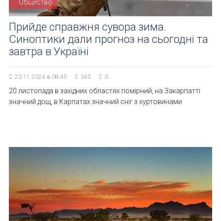
Общество
Прийде справжня сувора зима.
Синоптики дали прогноз на сьогодні та
завтра в Україні
20.11.2024 в 08:45
343
0
20 листопада в західних областях помірний, на Закарпатті
значний дощ, в Карпатах значний сніг з хуртовинами