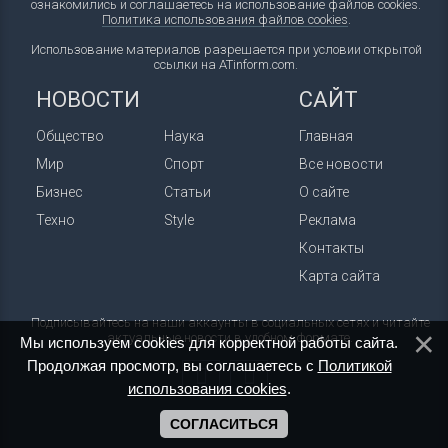
ознакомились и соглашаетесь на использование файлов cookies.
Политика использования файлов cookies
.
Использование материалов разрешается при условии открытой
ссылки на ATinform.com.
НОВОСТИ
САЙТ
Общество
Наука
Главная
Мир
Спорт
Все новости
Бизнес
Статьи
О сайте
Техно
Style
Реклама
Контакты
Карта сайта
Подписывайтесь на наши аккаунты в социальных сетях и читайте
актуальные новости в удобном формате.
Мы используем cookies для корректной работы сайта.
Продолжая просмотр, вы соглашаетесь с
Политикой
использования cookies
.
СОГЛАСИТЬСЯ