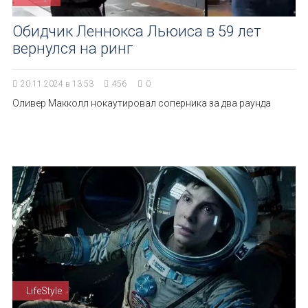
Обидчик Леннокса Льюиса в 59 лет
вернулся на ринг
20.11.2024 в 13:53
456
0
Оливер Макколл нокаутировал соперника за два раунда
LifeStyle