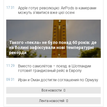
17:31
Apple готує революцію: AirPods із камерами
можуть з’явитися вже цієї осені
Такого «пекла» не було понад 60 років: де
на Волині зафіксували нові температурні
рекорди
11:29
Вместо самолётов – поезд: в Шотландии
готовят грандиозный рейс в Европу
09:31
Иран и Оман достигли соглашения по Ормузу
Все новости
Лента новостей