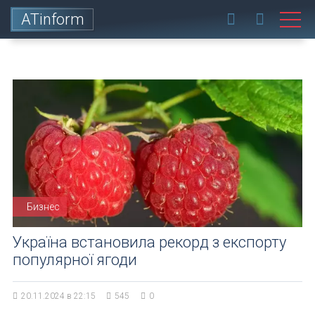
ATinform
Бизнес
Україна встановила рекорд з експорту
популярної ягоди
20.11.2024 в 22:15
545
0