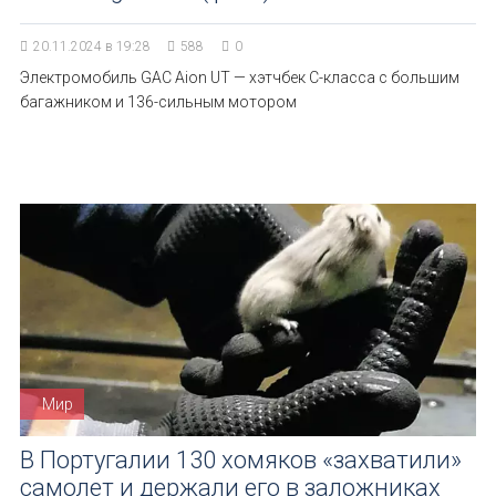
20.11.2024 в 19:28
588
0
Электромобиль GAC Aion UT — хэтчбек С-класса с большим
багажником и 136-сильным мотором
Мир
В Португалии 130 хомяков «захватили»
самолет и держали его в заложниках