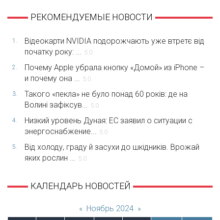
РЕКОМЕНДУЕМЫЕ НОВОСТИ
Відеокарти NVIDIA подорожчають уже втретє від
1.
початку року: ...
5.0
Почему Apple убрала кнопку «Домой» из iPhone –
2.
и почему она ...
5.0
Такого «пекла» не було понад 60 років: де на
3.
Волині зафіксув...
5.0
Низкий уровень Дуная: ЕС заявил о ситуации с
4.
энергоснабжение...
5.0
Від холоду, граду й засухи до шкідників. Врожай
5.
яких рослин ...
5.0
КАЛЕНДАРЬ НОВОСТЕЙ
«
Ноябрь 2024
»