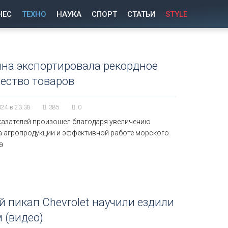
НЕС
ТЕХНО
НАУКА
СПОРТ
СТАТЬИ
STYLE
на экспортировала рекордное
ество товаров
024 в 23:38
385
0
казателей произошел благодаря увеличению
а агропродукции и эффективной работе морского
а
 пикап Chevrolet научили ездили
 (видео)