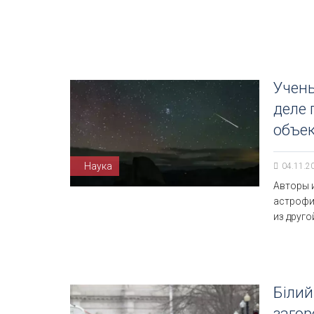
Учены
деле
объек
Наука
04.11.2
Авторы 
астрофиз
из друго
Білий
заго