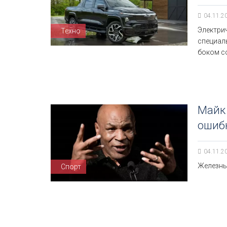
04.11.2
Электрич
Техно
специал
боком с
Майк
ошибк
04.11.2
Железны
Спорт