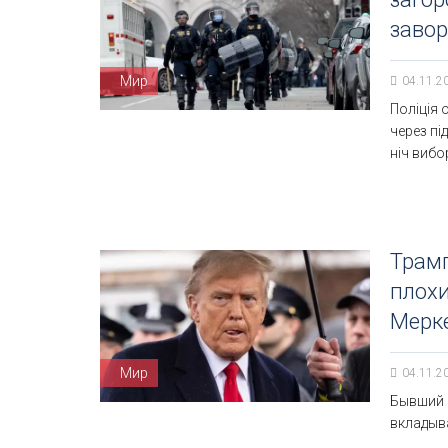
заво
Мир
04.11.2
Поліція 
через пі
ніч вибо
Трамп
плохи
Мерк
Мир
04.11.2
Бывший 
вкладыв