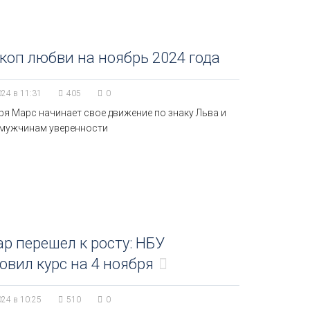
коп любви на ноябрь 2024 года
024 в 11:31
405
0
ря Марс начинает свое движение по знаку Льва и
 мужчинам уверенности
р перешел к росту: НБУ
овил курс на 4 ноября
024 в 10:25
510
0