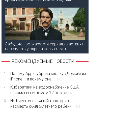
Забудьте про жару: эти сериалы заставят
вас сидеть у экрана весь август
РЕКОМЕНДУЕМЫЕ НОВОСТИ
Почему Apple убрала кнопку «Домой» из
1.
iPhone – и почему она ...
5.0
Кибератаки на водоснабжение США:
2.
взломаны системам 12 штатов
5.0
На Киевщине пьяный тракторист
3.
насмерть сбил 6-летнего ребенк...
5.0