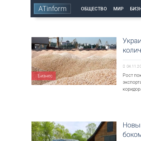
ATinform
ОБЩЕСТВО
МИР
БИЗ
Украи
колич
04.11.2
Рост по
Бизнес
экспорт
коридор
Новый
боком