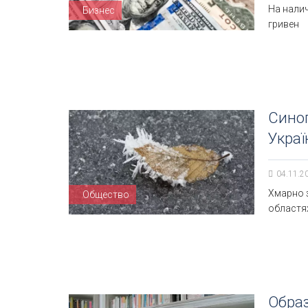
На налич
Бизнес
гривен
Синоп
Украї
04.11.2
Хмарно з
Общество
областях
Образ