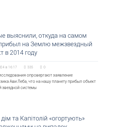
е выяснили, откуда на самом
 прибыл на Землю межзвездный
т в 2014 году
024 в 16:17
335
0
исследования опровергают заявление
ика Ави Леба, что на нашу планету прибыл объект
й звездной системы
 дім та Капітолій «огортують»
родженнями на випадок