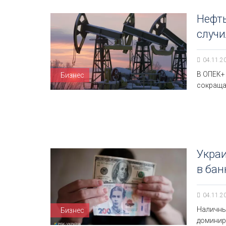
Нефть
случи
04.11.2
В ОПЕК+
Бизнес
сокраща
Украи
в бан
04.11.2
Наличны
Бизнес
доминиру