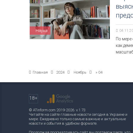
выясн
пред
Наука
04.11.2
По мере 
как дем
масшта
Главная
2024
Ноябрь
»
04
18+
© ATinform.com 2019-2026. v.1.73
Читайте на сайте главные новости сегодня в Украине и
мире. Ежедневно только самые важные и актуальные
новости и события в удобном формате.
Продолжая просматривать сайт вы подтверждаете, что