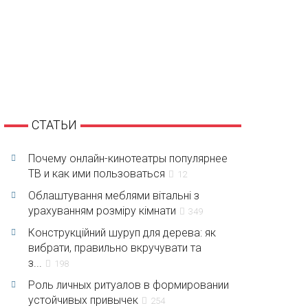
СТАТЬИ
Почему онлайн-кинотеатры популярнее
ТВ и как ими пользоваться
12
Облаштування меблями вітальні з
урахуванням розміру кімнати
349
Конструкційний шуруп для дерева: як
вибрати, правильно вкручувати та
з...
198
Роль личных ритуалов в формировании
устойчивых привычек
254