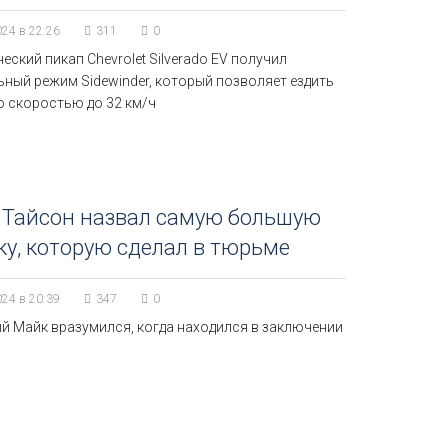
024 в 22:26
311
0
еский пикап Chevrolet Silverado EV получил
ьный режим Sidewinder, который позволяет ездить
о скоростью до 32 км/ч
 Тайсон назвал самую большую
у, которую сделал в тюрьме
024 в 20:39
347
0
й Майк вразумился, когда находился в заключении