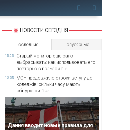
НОВОСТИ СЕГОДНЯ
Последние
Популярные
Старый монитор еще рано
15:25
выбрасывать: как использовать его
повторно с пользой
8
МОН продовжило строки вступу до
13:35
коледжів: скільки часу мають
абітурієнти
45
Дания вводит новые правила для