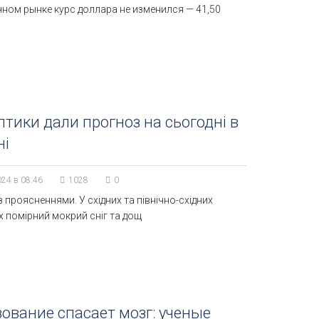
ном рынке курс доллара не изменился — 41,50
тики дали прогноз на сьогодні в
ні
024 в 08:46
1028
0
 проясненнями. У східних та північно-східних
 помірний мокрий сніг та дощ
ование спасает мозг: ученые