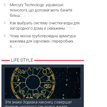
Mercury Technology: українські
технології, що допомагають бачити
більш...
211
Как выбрать систему очистки воды для
загородного дома и скважины
297
Чому якісна трубопровідна арматура
важлива для харчових і переробних
п...
337
LIFE STYLE
Эти знаки Зодиака наконец совершат
прорыв, которого так долго ждали