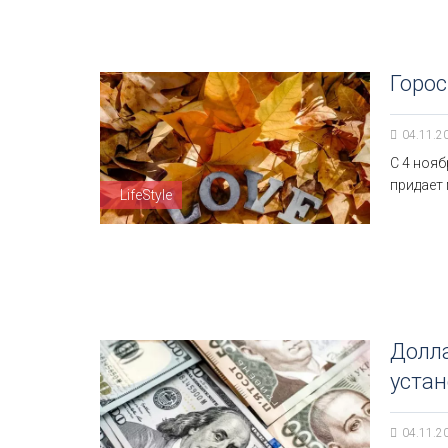
Горос
04.11.2
С 4 нояб
придает
LifeStyle
Долла
устан
04.11.2