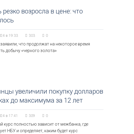
 резко возросла в цене: что
лось
024 в 19:33
303
0
 заявили, что продолжат на некоторое время
ть добычу «черного золота»
нцы увеличили покупку долларов
ках до максимума за 12 лет
024 в 17:41
309
0
й курс полностью зависит от межбанка, где
ет НБУ и определяет, каким будет курс