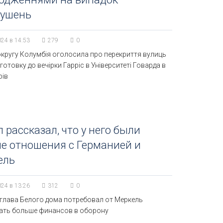
рушень
024 в 14:53
279
0
округу Колумбія оголосила про перекриття вулиць
дготовку до вечірки Гарріс в Університеті Говарда в
рів
 рассказал, что у него были
е отношения с Германией и
ель
024 в 13:26
312
0
глава Белого дома потребовал от Меркель
ать больше финансов в оборону