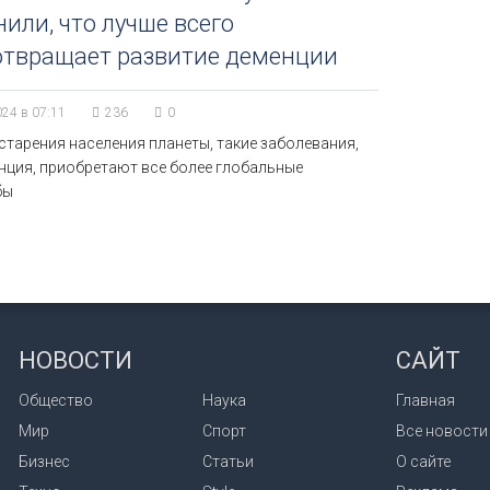
или, что лучше всего
отвращает развитие деменции
024 в 07:11
236
0
старения населения планеты, такие заболевания,
енция, приобретают все более глобальные
бы
НОВОСТИ
САЙТ
Общество
Наука
Главная
Мир
Спорт
Все новости
Бизнес
Статьи
О сайте