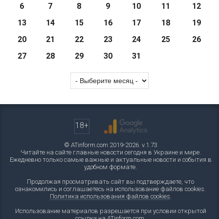
6
7
8
9
10
11
12
13
14
15
16
17
18
19
20
21
22
23
24
25
26
27
28
29
30
31
18+
© ATinform.com 2019-2026. v.1.73
Читайте на сайте главные новости сегодня в Украине и мире.
Ежедневно только самые важные и актуальные новости и события в
удобном формате.
Продолжая просматривать сайт вы подтверждаете, что
ознакомились и соглашаетесь на использование файлов cookies.
Политика использования файлов cookies
.
Использование материалов разрешается при условии открытой
ссылки на ATinform.com.