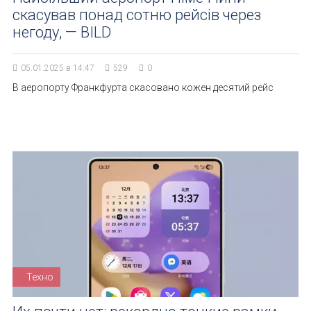
скасував понад сотню рейсів через
негоду, — BILD
05.01.2025 в 14:47
529
0
В аеропорту Франкфурта скасовано кожен десятий рейс
Техно