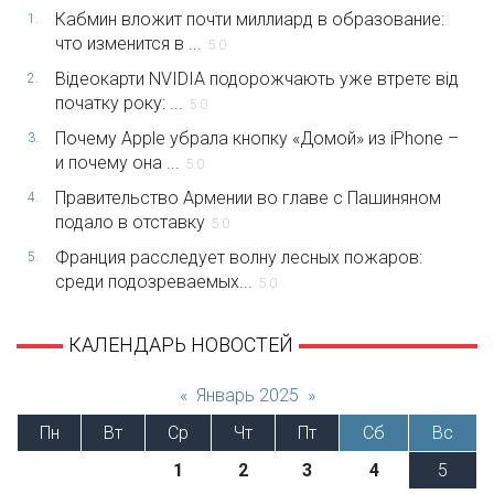
Кабмин вложит почти миллиард в образование:
1.
что изменится в ...
5.0
Відеокарти NVIDIA подорожчають уже втретє від
2.
початку року: ...
5.0
Почему Apple убрала кнопку «Домой» из iPhone –
3.
и почему она ...
5.0
Правительство Армении во главе с Пашиняном
4.
подало в отставку
5.0
Франция расследует волну лесных пожаров:
5.
среди подозреваемых...
5.0
КАЛЕНДАРЬ НОВОСТЕЙ
«
Январь 2025
»
Пн
Вт
Ср
Чт
Пт
Сб
Вс
1
2
3
4
5