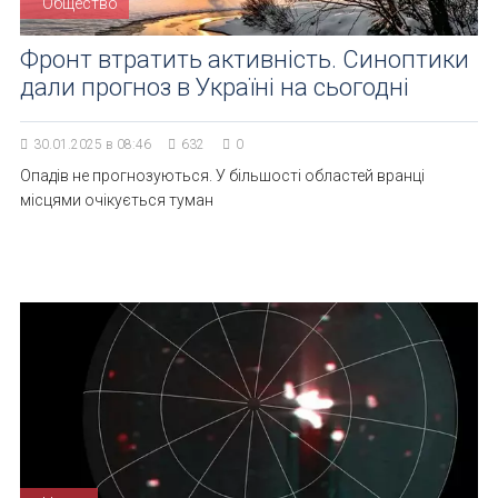
Общество
Фронт втратить активність. Синоптики
дали прогноз в Україні на сьогодні
30.01.2025 в 08:46
632
0
Опадів не прогнозуються. У більшості областей вранці
місцями очікується туман