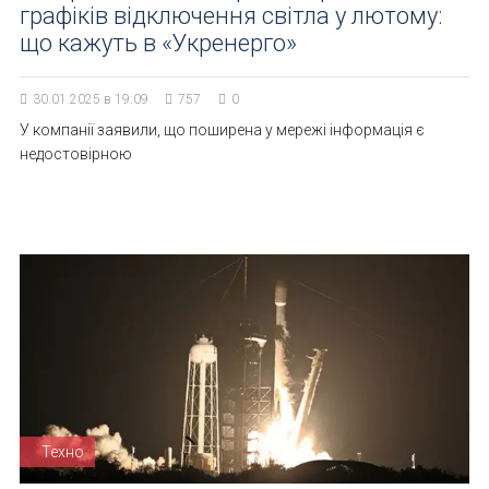
графіків відключення світла у лютому:
що кажуть в «Укренерго»
30.01.2025 в 19:09
757
0
У компанії заявили, що поширена у мережі інформація є
недостовірною
Техно