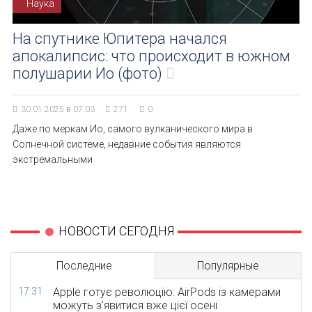
Наука
На спутнике Юпитера начался
апокалипсис: что происходит в южном
полушарии Ио (фото)
30.01.2025 в 07:03
271
0
Даже по меркам Ио, самого вулканического мира в
Солнечной системе, недавние события являются
экстремальными
НОВОСТИ СЕГОДНЯ
Последние
Популярные
17:31
Apple готує революцію: AirPods із камерами
можуть з’явитися вже цієї осені