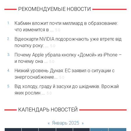
РЕКОМЕНДУЕМЫЕ НОВОСТИ
Кабмин вложит почти миллиард в образование:
1.
что изменится в ...
5.0
Відеокарти NVIDIA подорожчають уже втретє від
2.
початку року: ...
5.0
Почему Apple убрала кнопку «Домой» из iPhone –
3.
и почему она ...
5.0
Низкий уровень Дуная: ЕС заявил о ситуации с
4.
энергоснабжение...
5.0
Від холоду, граду й засухи до шкідників. Врожай
5.
яких рослин ...
5.0
КАЛЕНДАРЬ НОВОСТЕЙ
«
Январь 2025
»