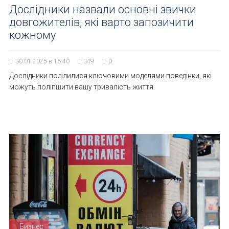
Дослідники назвали основні звички
довгожителів, які варто запозичити
кожному
30.01.2025 в 16:40
349
0
Дослідники поділилися ключовими моделями поведінки, які
можуть поліпшити вашу тривалість життя
Бизнес