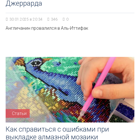
Джеррарда
30.01.2025 в 20:34
346
0
Англичанин провалился в Аль-Иттифак
Статьи
Как справиться с ошибками при
выкладке алмазной мозаики