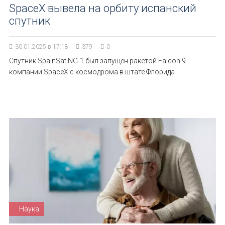
SpaceX вывела на орбиту испанский
спутник
30.01.2025 в 17:18
379
0
Спутник SpainSat NG-1 был запущен ракетой Falcon 9
компании SpaceX с космодрома в штате Флорида
Наука