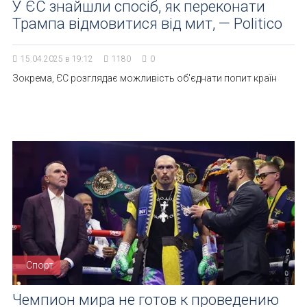
У ЄС знайшли спосіб, як переконати
Трампа відмовитися від мит, — Politico
15.04.2025 в 19:12
1180
0
Зокрема, ЄС розглядає можливість об'єднати попит країн
Спорт
Чемпион мира не готов к проведению