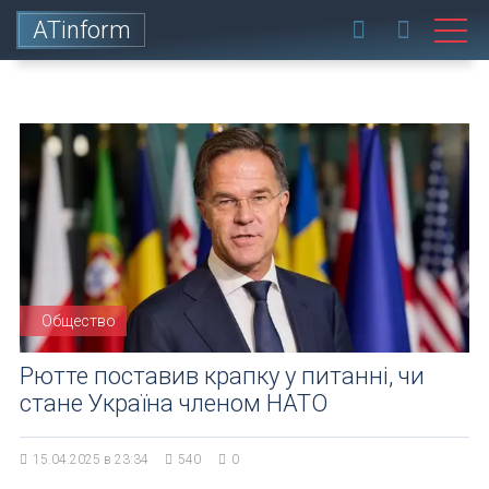
ATinform
Общество
Рютте поставив крапку у питанні, чи
стане Україна членом НАТО
15.04.2025 в 23:34
540
0