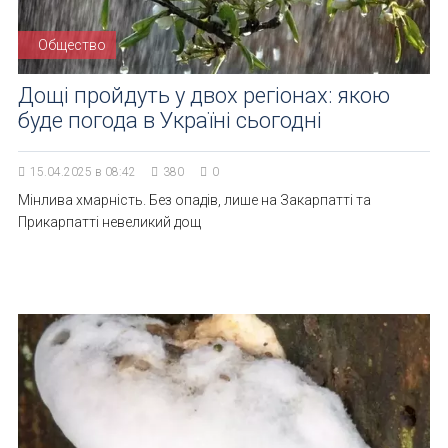
Общество
Дощі пройдуть у двох регіонах: якою
буде погода в Україні сьогодні
15.04.2025 в 08:42
380
0
Мінлива хмарність. Без опадів, лише на Закарпатті та
Прикарпатті невеликий дощ