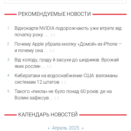
РЕКОМЕНДУЕМЫЕ НОВОСТИ
Відеокарти NVIDIA подорожчають уже втретє від
1.
початку року: ...
5.0
Почему Apple убрала кнопку «Домой» из iPhone –
2.
и почему она ...
5.0
Від холоду, граду й засухи до шкідників. Врожай
3.
яких рослин ...
5.0
Кибератаки на водоснабжение США: взломаны
4.
системам 12 штатов
5.0
Такого «пекла» не було понад 60 років: де на
5.
Волині зафіксув...
5.0
КАЛЕНДАРЬ НОВОСТЕЙ
«
Апрель 2025
»