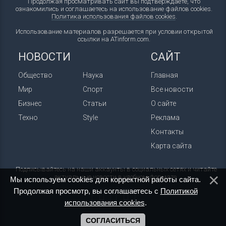
Продолжая просматривать сайт вы подтверждаете, что
ознакомились и соглашаетесь на использование файлов cookies.
Политика использования файлов cookies
.
Использование материалов разрешается при условии открытой
ссылки на ATinform.com.
НОВОСТИ
САЙТ
Общество
Наука
Главная
Мир
Спорт
Все новости
Бизнес
Статьи
О сайте
Техно
Style
Реклама
Контакты
Карта сайта
Подписывайтесь на наши аккаунты в социальных сетях и читайте
актуальные новости в удобном формате.
Мы используем cookies для корректной работы сайта.
Продолжая просмотр, вы соглашаетесь с
Политикой
использования cookies
.
СОГЛАСИТЬСЯ