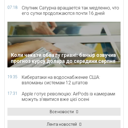
07:18
Спутник Сатурна вращается так медленно, что
его сутки продолжаются почти 16 дней
Коли чекати обвалу гривні: банкір озвучив
прогноз курсу долара до середини серпня
19:35
Кибератаки на водоснабжение США:
взломаны системам 12 штатов
17:31
Apple готує революцію: AirPods із камерами
можуть з’явитися вже цієї осені
Все новости
Лента новостей