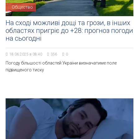
Общество
На сході можливі дощі та грози, в інших
областях пригріє до +28: прогноз погоди
на сьогодні
18.06.2025 в 08:40
356
0
Погоду більшості областей України визначатиме поле
підвищеного тиску