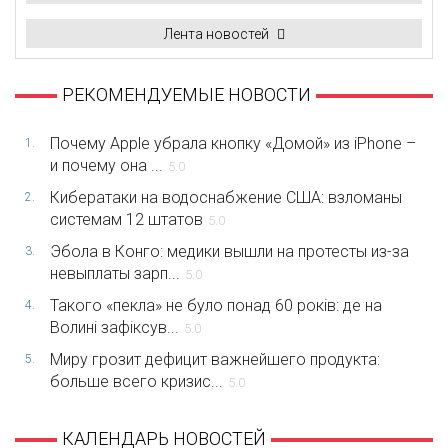
Лента новостей
РЕКОМЕНДУЕМЫЕ НОВОСТИ
Почему Apple убрала кнопку «Домой» из iPhone –
1.
и почему она ...
5.0
Кибератаки на водоснабжение США: взломаны
2.
системам 12 штатов
5.0
Эбола в Конго: медики вышли на протесты из-за
3.
невыплаты зарп...
5.0
Такого «пекла» не було понад 60 років: де на
4.
Волині зафіксув...
5.0
Миру грозит дефицит важнейшего продукта:
5.
больше всего кризис...
5.0
КАЛЕНДАРЬ НОВОСТЕЙ