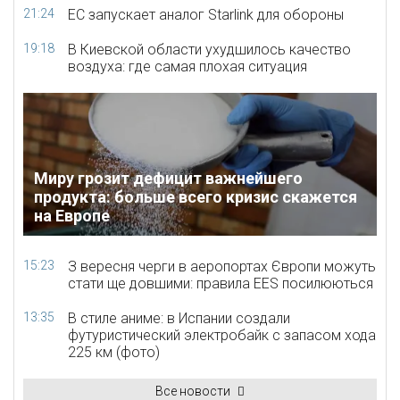
21:24
ЕС запускает аналог Starlink для обороны
19:18
В Киевской области ухудшилось качество
воздуха: где самая плохая ситуация
Миру грозит дефицит важнейшего
продукта: больше всего кризис скажется
на Европе
15:23
З вересня черги в аеропортах Європи можуть
стати ще довшими: правила EES посилюються
13:35
В стиле аниме: в Испании создали
футуристический электробайк с запасом хода
225 км (фото)
Все новости