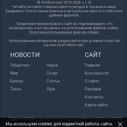
© ATinform.com 2019-2026. v.1.73
Читайте на сайте главные новости сегодня в Украине и мире.
Ежедневно только самые важные и актуальные новости и события в
удобном формате.
Продолжая просматривать сайт вы подтверждаете, что
ознакомились и соглашаетесь на использование файлов cookies.
Политика использования файлов cookies
.
Использование материалов разрешается при условии открытой
ссылки на ATinform.com.
НОВОСТИ
САЙТ
Общество
Наука
Главная
Мир
Спорт
Все новости
Бизнес
Статьи
О сайте
Техно
Style
Реклама
Контакты
Карта сайта
Подписывайтесь на наши аккаунты в социальных сетях и читайте
актуальные новости в удобном формате.
Мы используем cookies для корректной работы сайта.