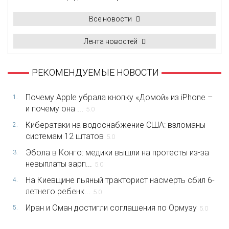
Все новости
Лента новостей
РЕКОМЕНДУЕМЫЕ НОВОСТИ
Почему Apple убрала кнопку «Домой» из iPhone –
1.
и почему она ...
5.0
Кибератаки на водоснабжение США: взломаны
2.
системам 12 штатов
5.0
Эбола в Конго: медики вышли на протесты из-за
3.
невыплаты зарп...
5.0
На Киевщине пьяный тракторист насмерть сбил 6-
4.
летнего ребенк...
5.0
Иран и Оман достигли соглашения по Ормузу
5.
5.0