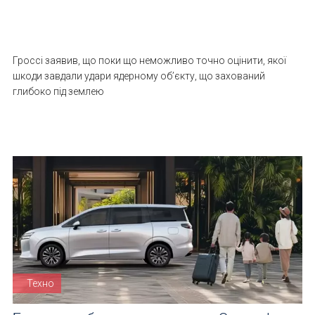
Гроссі заявив, що поки що неможливо точно оцінити, якої
шкоди завдали удари ядерному об’єкту, що захований
глибоко під землею
Техно