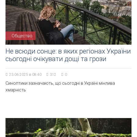
Общество
Не всюди сонце: в яких регіонах України
сьогодні очікувати дощі та грози
23.06.2025 в 08:40
312
0
Синоптики зазначають, що сьогодні в Україні мінлива
хмарність