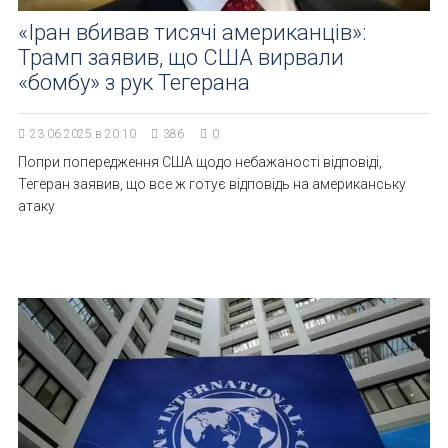
«Іран вбивав тисячі американців»:
Трамп заявив, що США вирвали
«бомбу» з рук Тегерана
23.06.2025 в 20:10
386
0
Попри попередження США щодо небажаності відповіді,
Тегеран заявив, що все ж готує відповідь на американську
атаку