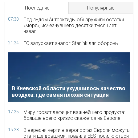
Последние
Популярные
07:30
Под льдом Антарктиды обнаружили остатки
«моря», исчезнувшего десятки тысяч лет
назад
21:24
ЕС запускает аналог Starlink для обороны
В Киевской области ухудшилось качество
воздуха: где самая плохая ситуация
17:35
Миру грозит дефицит важнейшего продукта:
больше всего кризис скажется на Европе
15:23
З вересня черги в аеропортах Європи можуть
стати ще довшими: правила EES посилюються