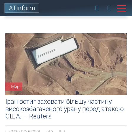
ATinform
Мир
Іран встиг заховати більшу частину
високозбагаченого урану перед атакою
США, — Reuters
23.06.2025 в 23:29
876
0