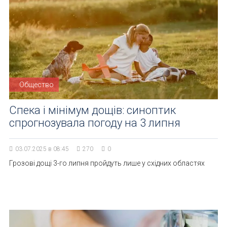
Общество
Спека і мінімум дощів: синоптик
спрогнозувала погоду на 3 липня
03.07.2025 в 08:45
270
0
Грозові дощі 3-го липня пройдуть лише у східних областях