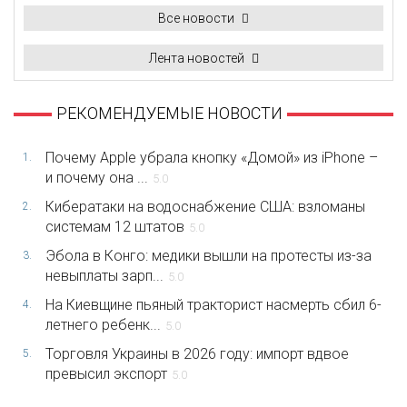
Все новости
Лента новостей
РЕКОМЕНДУЕМЫЕ НОВОСТИ
Почему Apple убрала кнопку «Домой» из iPhone –
1.
и почему она ...
5.0
Кибератаки на водоснабжение США: взломаны
2.
системам 12 штатов
5.0
Эбола в Конго: медики вышли на протесты из-за
3.
невыплаты зарп...
5.0
На Киевщине пьяный тракторист насмерть сбил 6-
4.
летнего ребенк...
5.0
Торговля Украины в 2026 году: импорт вдвое
5.
превысил экспорт
5.0