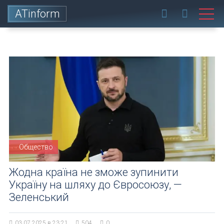
ATinform
Общество
Жодна країна не зможе зупинити
Україну на шляху до Євросоюзу, —
Зеленський
03.07.2025 в 23:21
504
0