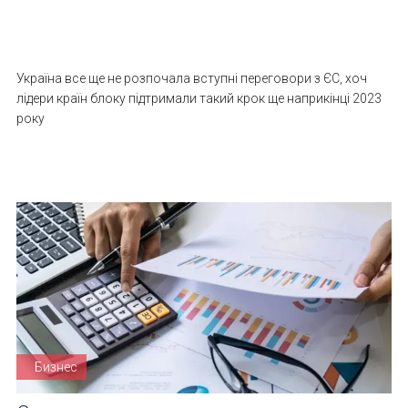
Україна все ще не розпочала вступні переговори з ЄС, хоч
лідери країн блоку підтримали такий крок ще наприкінці 2023
року
Бизнес