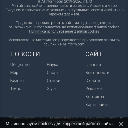
© ATinform.com 2019-2026. v.1.73
Читайте на сайте главные новости сегодня в Украине и мире.
Ежедневно только самые важные и актуальные новости и события в
удобном формате.
Продолжая просматривать сайт вы подтверждаете, что
ознакомились и соглашаетесь на использование файлов cookies.
Политика использования файлов cookies
.
Использование материалов разрешается при условии открытой
ссылки на ATinform.com.
НОВОСТИ
САЙТ
Общество
Наука
Главная
Мир
Спорт
Все новости
Бизнес
Статьи
О сайте
Техно
Style
Реклама
Контакты
Карта сайта
Подписывайтесь на наши аккаунты в социальных сетях и читайте
актуальные новости в удобном формате.
Мы используем cookies для корректной работы сайта.