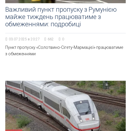
Важливий пункт пропуску з Румунією
майже тиждень працюватиме з
обмеженнями: подробиці
03.07.2025 в 20:27
662
0
Пункт пропуску «Солотвино-Сігету-Мармацієї» працюватиме
з обмеженнями