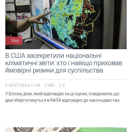
Мир
В США засекретили національні
кліматичні звіти: хто і навіщо приховав
ймовірні ризики для суспільства
03.07.2025 в 11:36
583
0
У Білому домі, який відповідає за ці оцінки, повідомили, що
дані зберігатимуться в NASA відповідно до законодавства