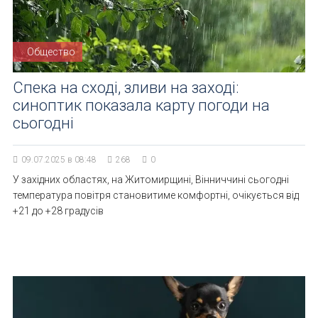
Общество
Спека на сході, зливи на заході:
синоптик показала карту погоди на
сьогодні
09.07.2025 в 08:48
268
0
У західних областях, на Житомирщині, Вінниччині сьогодні
температура повітря становитиме комфортні, очікується від
+21 до +28 градусів