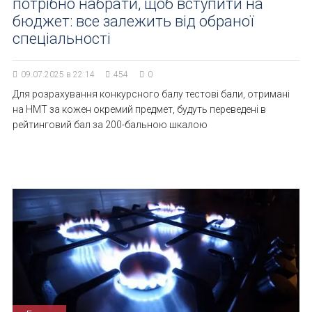
потрібно набрати, щоб вступити на
бюджет: все залежить від обраної
спеціальності
09.07.2025 в 22:14
454
0
Для розрахування конкурсного балу тестові бали, отримані
на НМТ за кожен окремий предмет, будуть переведені в
рейтинговий бал за 200-бальною шкалою