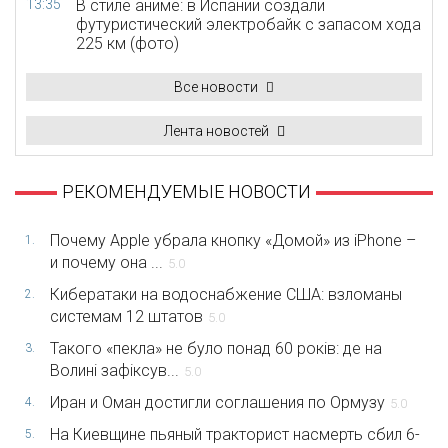
13:35
В стиле аниме: в Испании создали
футуристический электробайк с запасом хода
225 км (фото)
Все новости
Лента новостей
РЕКОМЕНДУЕМЫЕ НОВОСТИ
Почему Apple убрала кнопку «Домой» из iPhone –
1.
и почему она ...
5.0
Кибератаки на водоснабжение США: взломаны
2.
системам 12 штатов
5.0
Такого «пекла» не було понад 60 років: де на
3.
Волині зафіксув...
5.0
Иран и Оман достигли соглашения по Ормузу
4.
5.0
На Киевщине пьяный тракторист насмерть сбил 6-
5.