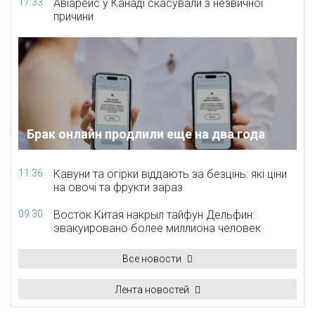
17:33
Авіарейс у Канаді скасували з незвичної
причини
Брак онлайн продлили еще на два года
11:36
Кавуни та огірки віддають за безцінь: які ціни
на овочі та фрукти зараз
09:30
Восток Китая накрыл тайфун Дельфин:
эвакуировано более миллиона человек
Все новости
Лента новостей