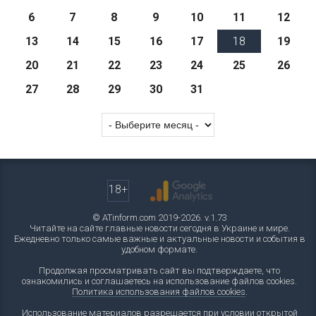
6
7
8
9
10
11
12
13
14
15
16
17
18
19
20
21
22
23
24
25
26
27
28
29
30
31
18+
© ATinform.com 2019-2026. v.1.73
Читайте на сайте главные новости сегодня в Украине и мире.
Ежедневно только самые важные и актуальные новости и события в
удобном формате.
Продолжая просматривать сайт вы подтверждаете, что
ознакомились и соглашаетесь на использование файлов cookies.
Политика использования файлов cookies
.
Использование материалов разрешается при условии открытой