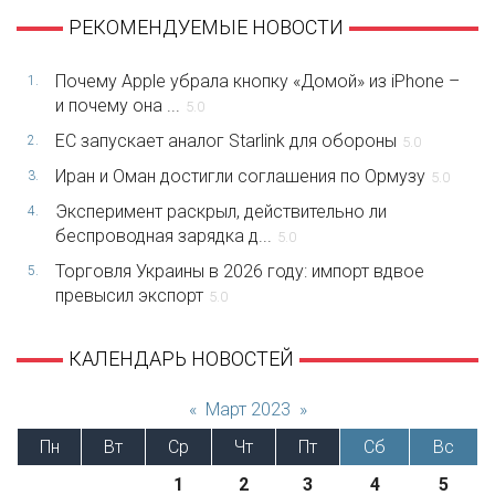
РЕКОМЕНДУЕМЫЕ НОВОСТИ
Почему Apple убрала кнопку «Домой» из iPhone –
1.
и почему она ...
5.0
ЕС запускает аналог Starlink для обороны
2.
5.0
Иран и Оман достигли соглашения по Ормузу
3.
5.0
Эксперимент раскрыл, действительно ли
4.
беспроводная зарядка д...
5.0
Торговля Украины в 2026 году: импорт вдвое
5.
превысил экспорт
5.0
КАЛЕНДАРЬ НОВОСТЕЙ
«
Март 2023
»
Пн
Вт
Ср
Чт
Пт
Сб
Вс
1
2
3
4
5