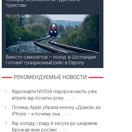
туристам
Вместо самолётов – поезд: в Шотландии
готовят грандиозный рейс в Европу
РЕКОМЕНДУЕМЫЕ НОВОСТИ
Відеокарти NVIDIA подорожчають уже
1.
втретє від початку року: ...
5.0
Почему Apple убрала кнопку «Домой» из
2.
iPhone – и почему она ...
5.0
Від холоду, граду й засухи до шкідників.
3.
Врожай яких рослин ...
5.0