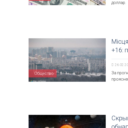
доллар.
Місця
+16: 
26.02.2
За прогн
Общество
проясне
Скрыв
обнар