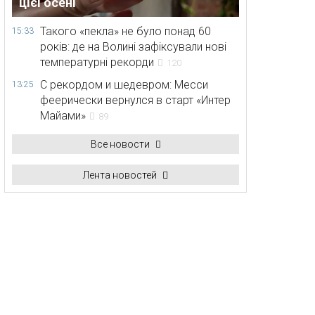
цієї осені
Такого «пекла» не було понад 60
15:33
років: де на Волині зафіксували нові
температурні рекорди
120
С рекордом и шедевром: Месси
13:25
феерически вернулся в старт «Интер
Майами»
89
Все новости
Лента новостей