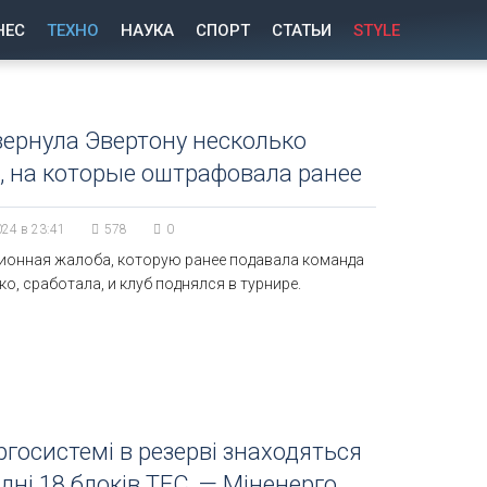
НЕС
ТЕХНО
НАУКА
СПОРТ
СТАТЬИ
STYLE
ернула Эвертону несколько
, на которые оштрафовала ранее
024 в 23:41
578
0
ионная жалоба, которую ранее подавала команда
о, сработала, и клуб поднялся в турнире.
ргосистемі в резерві знаходяться
дні 18 блоків ТЕС, — Міненерго