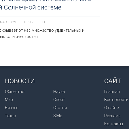
й Солнечной системе
024 в 07:20
517
0
скрывает от нас множество удивительных и
ых космических тел
НОВОСТИ
САЙТ
Общество
Наука
Главная
Мир
Спорт
Все новости
Бизнес
Статьи
О сайте
Техно
Style
Реклама
Контакты