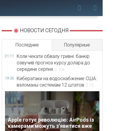
НОВОСТИ СЕГОДНЯ
Последние
Популярные
Коли чекати обвалу гривні: банкір
21:11
озвучив прогноз курсу долара до
середини серпня
104
Кибератаки на водоснабжение США:
19:35
взломаны системам 12 штатов
72
Apple готує революцію: AirPods із
камерами можуть з’явитися вже