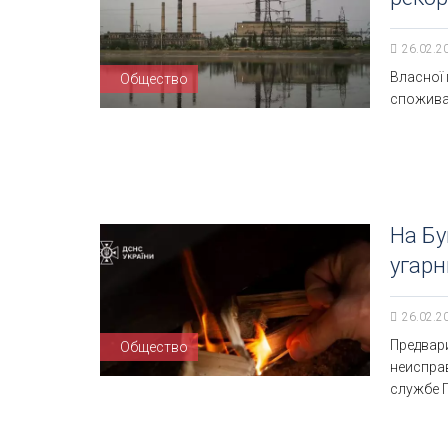
26.02.2
Власної 
Общество
спожива
На Бу
угар
26.02.2
Предвар
Общество
неиспра
службе 