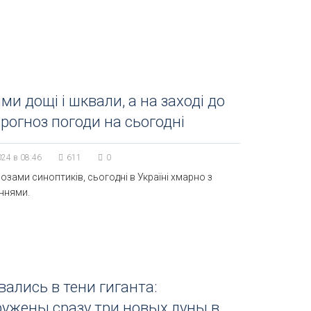
ми дощі і шквали, а на заході до
прогноз погоди на сьогодні
024 в 08:46
611
0
озами синоптиків, сьогодні в Україні хмарно з
ннями.
ались в тени гиганта:
ужены сразу три новых луны в