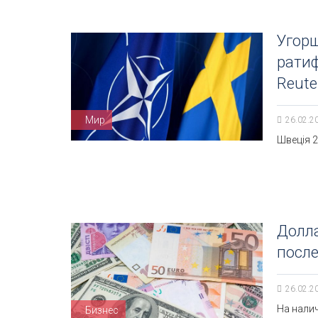
Угорщ
ратиф
Reute
Мир
26.02.2
Швеція 2
Долла
после
26.02.2
На налич
Бизнес