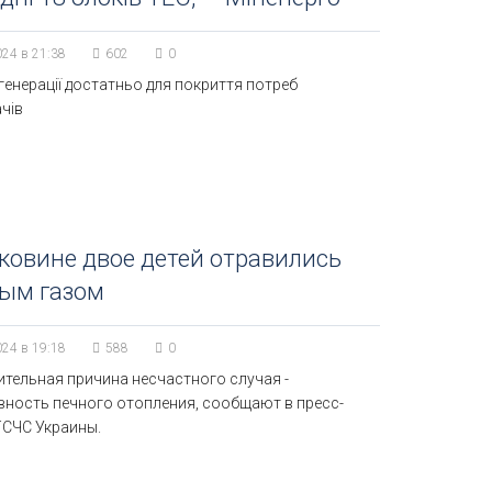
024 в 21:38
602
0
генерації достатньо для покриття потреб
чів
ковине двое детей отравились
ным газом
024 в 19:18
588
0
ительная причина несчастного случая -
вность печного отопления, сообщают в пресс-
ГСЧС Украины.