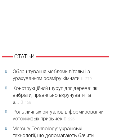
СТАТЬИ
Облаштування меблями вітальні з
урахуванням розміру кімнати
279
Конструкційний шуруп для дерева: як
вибрати, правильно вкручувати та
з...
158
Роль личных ритуалов в формировании
устойчивых привычек
226
Mercury Technology: українські
технології, що допомагають бачити