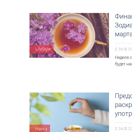
Финан
Зодиа
марта
LifeStyle
26.02.2
Неделя с
будет н
Предо
раск
употр
Наука
26.02.2