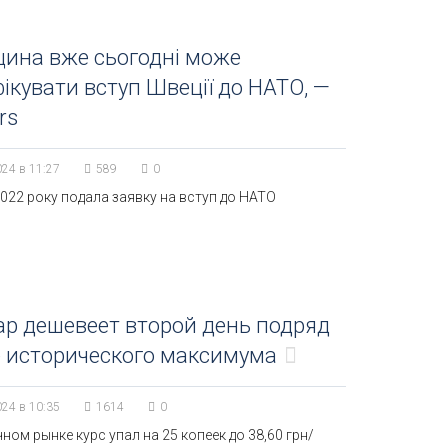
ина вже сьогодні може
ікувати вступ Швеції до НАТО, —
rs
024 в 11:27
589
0
022 року подала заявку на вступ до НАТО
р дешевеет второй день подряд
 исторического максимума
024 в 10:35
1614
0
ном рынке курс упал на 25 копеек до 38,60 грн/