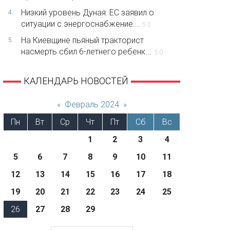
Низкий уровень Дуная: ЕС заявил о
4.
ситуации с энергоснабжение...
5.0
На Киевщине пьяный тракторист
5.
насмерть сбил 6-летнего ребенк...
5.0
КАЛЕНДАРЬ НОВОСТЕЙ
«
Февраль 2024
»
Пн
Вт
Ср
Чт
Пт
Сб
Вс
1
2
3
4
5
6
7
8
9
10
11
12
13
14
15
16
17
18
19
20
21
22
23
24
25
26
27
28
29