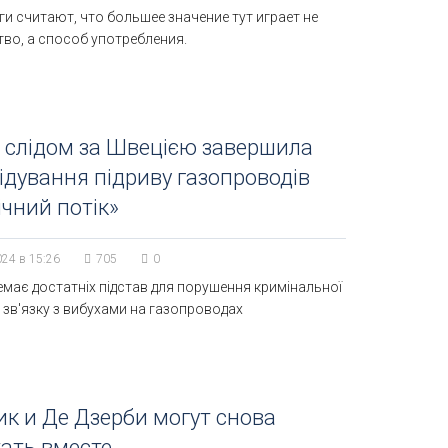
и считают, что большее значение тут играет не
во, а способ употребления.
 слідом за Швецією завершила
ідування підриву газопроводів
ічний потік»
024 в 15:26
705
0
немає достатніх підстав для порушення кримінальної
 зв'язку з вибухами на газопроводах
к и Де Дзерби могут снова
ать вместе