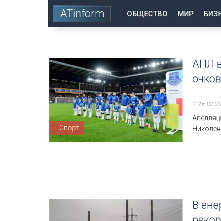
ATinform
ОБЩЕСТВО
МИР
БИЗ
АПЛ в
очков
26.02.2
Апелляц
Спорт
Николенк
В ене
рекор