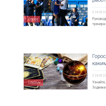
26.02.2
Руковод
Спорт
тренера 
Горос
каким
26.02.2
Узнайте,
LifeStyle
Зодиака