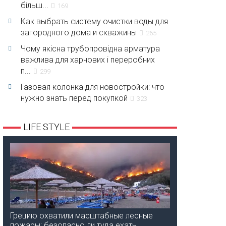
більш...
169
Как выбрать систему очистки воды для
загородного дома и скважины
265
Чому якісна трубопровідна арматура
важлива для харчових і переробних
п...
299
Газовая колонка для новостройки: что
нужно знать перед покупкой
323
LIFE STYLE
Грецию охватили масштабные лесные
пожары: безопасно ли туда ехать