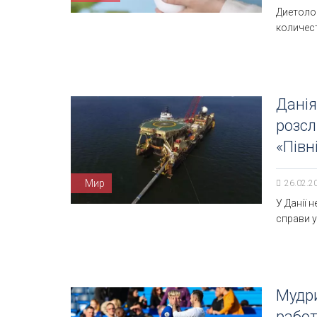
Диетолог
количест
Данія
розсл
«Півн
Мир
26.02.2
У Данії 
справи у
Мудри
работ