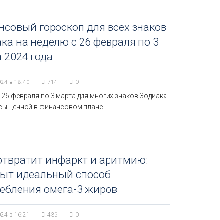
совый гороскоп для всех знаков
ка на неделю с 26 февраля по 3
 2024 года
024 в 18:40
714
0
 26 февраля по 3 марта для многих знаков Зодиака
асыщенной в финансовом плане.
твратит инфаркт и аритмию:
рыт идеальный способ
ебления омега-3 жиров
024 в 16:21
436
0