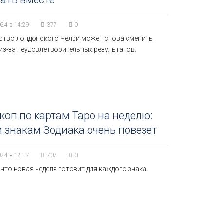
024 в 14:29
377
0
ство лондонского Челси может снова сменить
из-за неудовлетворительных результатов.
коп по картам Таро на неделю:
 знакам Зодиака очень повезет
024 в 12:17
707
0
 что новая неделя готовит для каждого знака