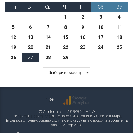
Пн
Вт
Ср
Чт
Пт
Сб
Вс
1
2
3
4
5
6
7
8
9
10
11
12
13
14
15
16
17
18
19
20
21
22
23
24
25
26
27
28
29
18+
© ATinform.com 2019-2026. v.1.73
Читайте на сайте главные новости сегодня в Украине и мире.
Ежедневно только самые важные и актуальные новости и события в
удобном формате.