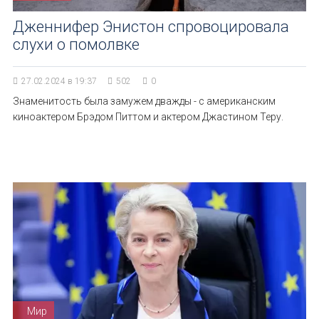
Дженнифер Энистон спровоцировала
слухи о помолвке
27.02.2024 в 19:37
502
0
Знаменитость была замужем дважды - с американским
киноактером Брэдом Питтом и актером Джастином Теру.
Мир