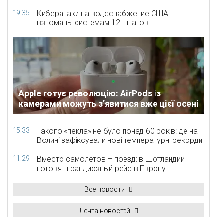
19:35
Кибератаки на водоснабжение США:
взломаны системам 12 штатов
Apple готує революцію: AirPods із
камерами можуть з’явитися вже цієї осені
15:33
Такого «пекла» не було понад 60 років: де на
Волині зафіксували нові температурні рекорди
11:29
Вместо самолётов – поезд: в Шотландии
готовят грандиозный рейс в Европу
Все новости
Лента новостей