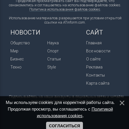
Продолжая просматривать сайт вы подтверждаете, что
ознакомились и соглашаетесь на использование файлов cookies.
Политика использования файлов cookies
.
Использование материалов разрешается при условии открытой
ссылки на ATinform.com.
НОВОСТИ
САЙТ
Общество
Наука
Главная
Мир
Спорт
Все новости
Бизнес
Статьи
О сайте
Техно
Style
Реклама
Контакты
Карта сайта
Подписывайтесь на наши аккаунты в социальных сетях и читайте
актуальные новости в удобном формате.
Мы используем cookies для корректной работы сайта.
Продолжая просмотр, вы соглашаетесь с
Политикой
использования cookies
.
СОГЛАСИТЬСЯ