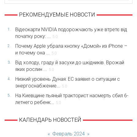
РЕКОМЕНДУЕМЫЕ НОВОСТИ
Відеокарти NVIDIA подорожчають уже втретє від
1.
початку року: ...
5.0
Почему Apple убрала кнопку «Домой» из iPhone –
2.
и почему она ...
5.0
Від холоду, граду й засухи до шкідників. Врожай
3.
яких рослин ...
5.0
Низкий уровень Дуная: ЕС заявил о ситуации с
4.
энергоснабжение...
5.0
На Киевщине пьяный тракторист насмерть сбил 6-
5.
летнего ребенк...
5.0
КАЛЕНДАРЬ НОВОСТЕЙ
«
Февраль 2024
»