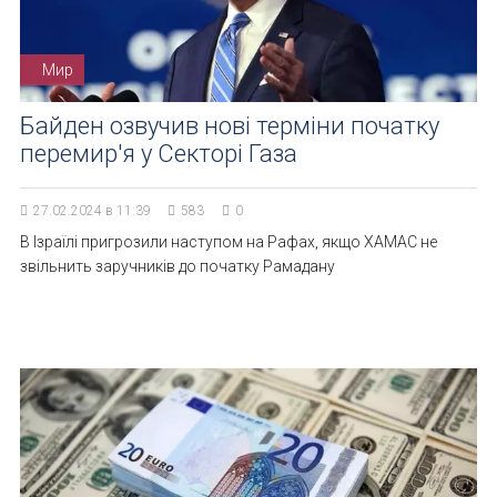
Мир
Байден озвучив нові терміни початку
перемир'я у Секторі Газа
27.02.2024 в 11:39
583
0
В Ізраїлі пригрозили наступом на Рафах, якщо ХАМАС не
звільнить заручників до початку Рамадану