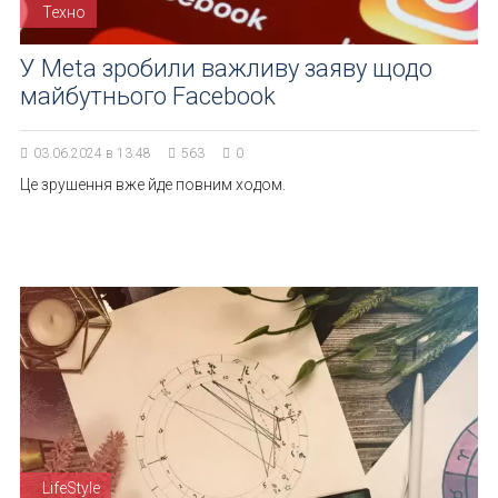
Техно
У Meta зробили важливу заяву щодо
майбутнього Facebook
03.06.2024 в 13:48
563
0
Це зрушення вже йде повним ходом.
LifeStyle