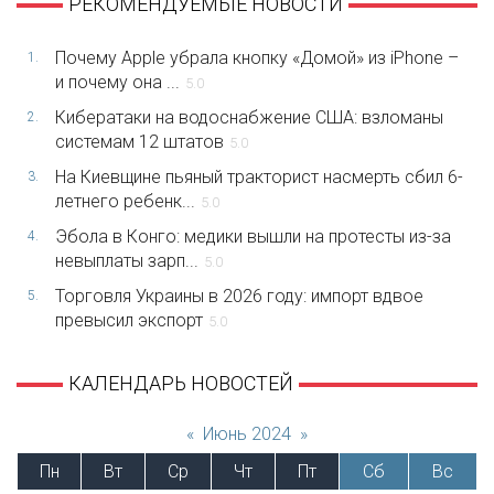
РЕКОМЕНДУЕМЫЕ НОВОСТИ
Почему Apple убрала кнопку «Домой» из iPhone –
1.
и почему она ...
5.0
Кибератаки на водоснабжение США: взломаны
2.
системам 12 штатов
5.0
На Киевщине пьяный тракторист насмерть сбил 6-
3.
летнего ребенк...
5.0
Эбола в Конго: медики вышли на протесты из-за
4.
невыплаты зарп...
5.0
Торговля Украины в 2026 году: импорт вдвое
5.
превысил экспорт
5.0
КАЛЕНДАРЬ НОВОСТЕЙ
«
Июнь 2024
»
Пн
Вт
Ср
Чт
Пт
Сб
Вс