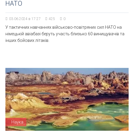
НАТО
03.06.2024 в 17:27
425
0
У тактичних навчаннях військово-повітряних сил НАТО на
німецькій авіабазі беруть участь близько 60 винищувачів та
інших бойових літаків.
Наука