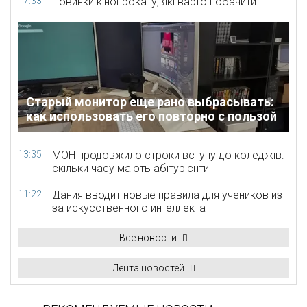
17:33
Новинки кінопрокату, які варто побачити
Старый монитор еще рано выбрасывать:
как использовать его повторно с пользой
13:35
МОН продовжило строки вступу до коледжів:
скільки часу мають абітурієнти
11:22
Дания вводит новые правила для учеников из-
за искусственного интеллекта
Все новости
Лента новостей