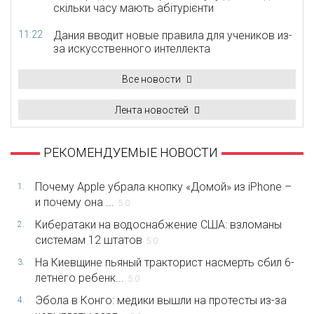
скільки часу мають абітурієнти
11:22
Дания вводит новые правила для учеников из-
за искусственного интеллекта
Все новости
Лента новостей
РЕКОМЕНДУЕМЫЕ НОВОСТИ
Почему Apple убрала кнопку «Домой» из iPhone –
1.
и почему она ...
5.0
Кибератаки на водоснабжение США: взломаны
2.
системам 12 штатов
5.0
На Киевщине пьяный тракторист насмерть сбил 6-
3.
летнего ребенк...
5.0
Эбола в Конго: медики вышли на протесты из-за
4.