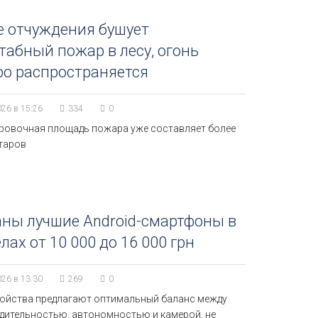
е отчуждения бушует
абный пожар в лесу, огонь
ро распространяется
026 в 15:26
334
0
ровочная площадь пожара уже составляет более
ктаров
ны лучшие Android-смартфоны в
лах от 10 000 до 16 000 грн
026 в 13:30
269
0
ройства предлагают оптимальный баланс между
дительностью, автономностью и камерой, не