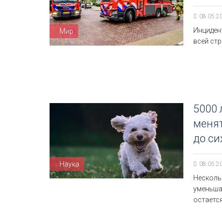
08.05.2
Инцидент
Мир
всей стр
5000 
менят
до си
Наука
08.05.2
Несколь
уменьша
остается