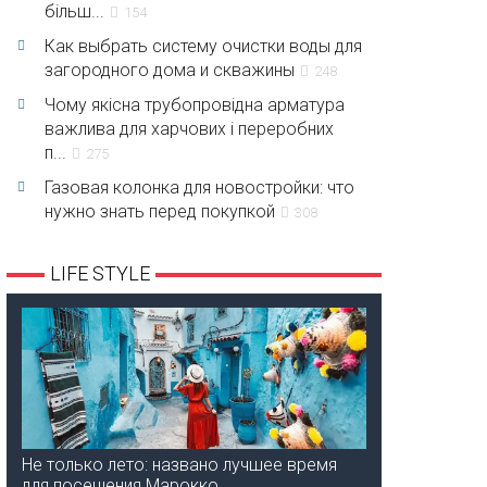
більш...
154
Как выбрать систему очистки воды для
загородного дома и скважины
248
Чому якісна трубопровідна арматура
важлива для харчових і переробних
п...
275
Газовая колонка для новостройки: что
нужно знать перед покупкой
308
LIFE STYLE
Не только лето: названо лучшее время
для посещения Марокко