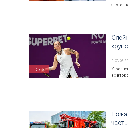
заставл
Олейн
круг 
08.05.2
Украинск
Спорт
во второ
Пожар
часть