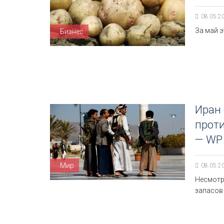
08.05.2
За май 
Бизнес
Иран
проти
— WP
Мир
08.05.2
Несмотр
запасов