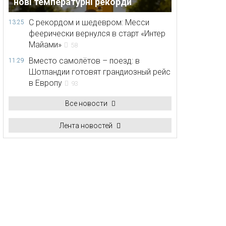
нові температурні рекорди
С рекордом и шедевром: Месси
13:25
феерически вернулся в старт «Интер
Майами»
58
Вместо самолётов – поезд: в
11:29
Шотландии готовят грандиозный рейс
в Европу
93
Все новости
Лента новостей