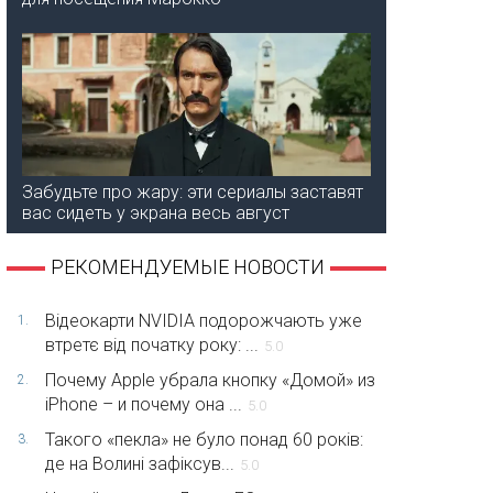
Забудьте про жару: эти сериалы заставят
вас сидеть у экрана весь август
РЕКОМЕНДУЕМЫЕ НОВОСТИ
Відеокарти NVIDIA подорожчають уже
1.
втретє від початку року: ...
5.0
Почему Apple убрала кнопку «Домой» из
2.
iPhone – и почему она ...
5.0
Такого «пекла» не було понад 60 років:
3.
де на Волині зафіксув...
5.0