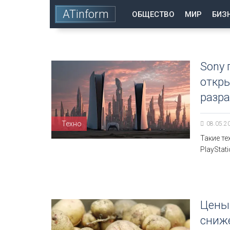
ATinform
ОБЩЕСТВО
МИР
БИЗ
Sony 
откры
разра
Техно
08.05.2
Такие т
PlayStat
Цены 
сниж