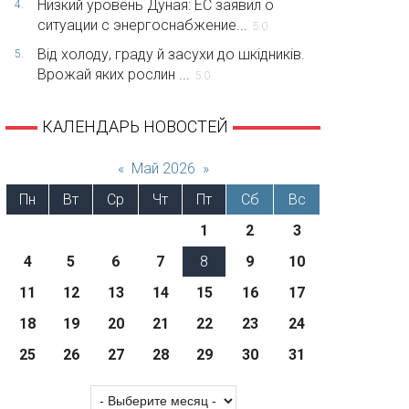
Низкий уровень Дуная: ЕС заявил о
4.
ситуации с энергоснабжение...
5.0
Від холоду, граду й засухи до шкідників.
5.
Врожай яких рослин ...
5.0
КАЛЕНДАРЬ НОВОСТЕЙ
«
Май 2026
»
Пн
Вт
Ср
Чт
Пт
Сб
Вс
1
2
3
4
5
6
7
8
9
10
11
12
13
14
15
16
17
18
19
20
21
22
23
24
25
26
27
28
29
30
31