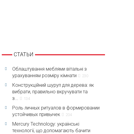
СТАТЬИ
Облаштування меблями вітальні з
урахуванням розміру кімнати
230
Конструкційний шуруп для дерева: як
вибрати, правильно вкручувати та
з...
134
Роль личных ритуалов в формировании
устойчивых привычек
204
Mercury Technology: українські
технології, що допомагають бачити