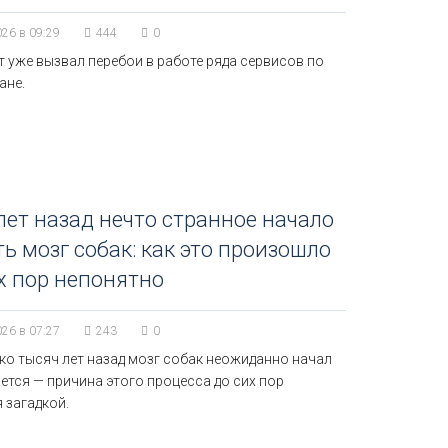
026 в 09:29
444
0
 уже вызвал перебои в работе ряда сервисов по
ане.
лет назад нечто странное начало
ь мозг собак: как это произошло
х пор непонятно
026 в 07:27
243
0
ко тысяч лет назад мозг собак неожиданно начал
ется — причина этого процесса до сих пор
 загадкой.