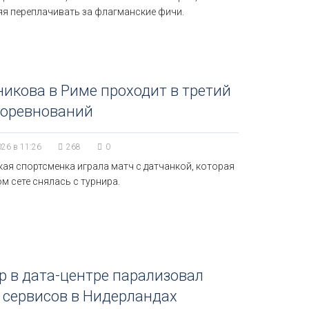
яя переплачивать за флагманские фичи.
икова в Риме проходит в третий
соревнований
026 в 11:26
268
0
ая спортсменка играла матч с датчанкой, которая
м сете снялась с турнира.
 в дата-центре парализовал
 сервисов в Нидерландах