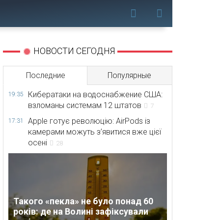
НОВОСТИ СЕГОДНЯ
Последние
Популярные
Кибератаки на водоснабжение США:
19:35
взломаны системам 12 штатов
7
Apple готує революцію: AirPods із
17:31
камерами можуть з’явитися вже цієї
осені
28
Такого «пекла» не було понад 60
років: де на Волині зафіксували