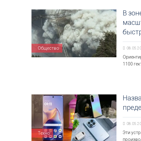
В зон
масшт
быст
Общество
08.05.2
Ориенти
1100 ге
Назва
преде
08.05.2
Эти уст
Техно
произво