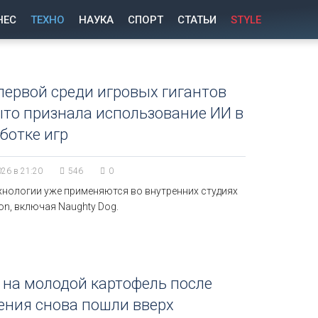
НЕС
ТЕХНО
НАУКА
СПОРТ
СТАТЬИ
STYLE
первой среди игровых гигантов
то признала использование ИИ в
ботке игр
026 в 21:20
546
0
ехнологии уже применяются во внутренних студиях
ion, включая Naughty Dog.
на молодой картофель после
ения снова пошли вверх