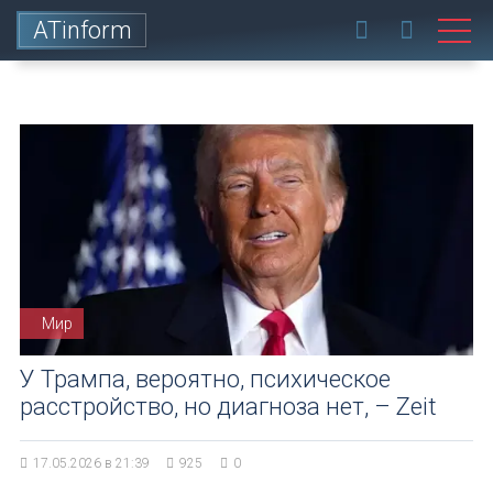
ATinform
Мир
У Трампа, вероятно, психическое
расстройство, но диагноза нет, – Zeit
17.05.2026 в 21:39
925
0