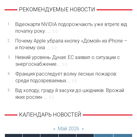
РЕКОМЕНДУЕМЫЕ НОВОСТИ
Відеокарти NVIDIA подорожчають уже втретє від
1.
початку року: ...
5.0
Почему Apple убрала кнопку «Домой» из iPhone –
2.
и почему она ...
5.0
Низкий уровень Дуная: ЕС заявил о ситуации с
3.
энергоснабжение...
5.0
Франция расследует волну лесных пожаров:
4.
среди подозреваемых...
5.0
Від холоду, граду й засухи до шкідників. Врожай
5.
яких рослин ...
5.0
КАЛЕНДАРЬ НОВОСТЕЙ
«
Май 2026
»