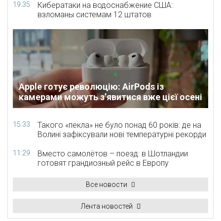
19:35
Кибератаки на водоснабжение США:
взломаны системам 12 штатов
Apple готує революцію: AirPods із
камерами можуть з’явитися вже цієї осені
15:33
Такого «пекла» не було понад 60 років: де на
Волині зафіксували нові температурні рекорди
11:29
Вместо самолётов – поезд: в Шотландии
готовят грандиозный рейс в Европу
Все новости
Лента новостей